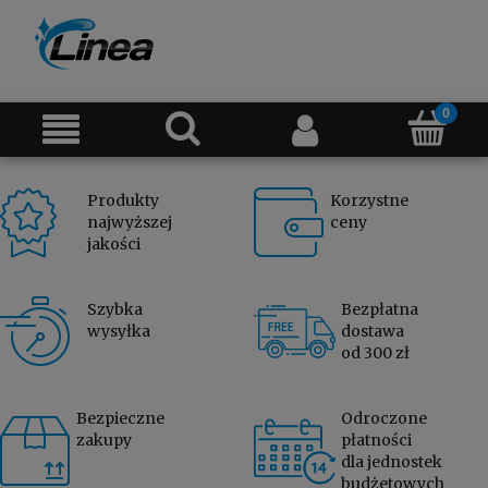
Produkty
Korzystne
najwyższej
ceny
jakości
Szybka
Bezpłatna
wysyłka
dostawa
od 300 zł
Bezpieczne
Odroczone
zakupy
płatności
dla jednostek
budżetowych