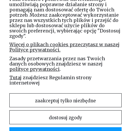
umożliwiają poprawne działanie strony i
pomagają nam dostosować ofertę do Twoich
potrzeb. Możesz zaakceptować wykorzystanie
Masz pytania? Zadzwoń!
przez nas wszystkich tych plików i przejść do
tel. kom.
730 994 188
sklepu lub dostosować użycie plików do
swoich preferencji, wybierając opcję "Dostosuj
zgody".
Linea Jakubczyk - Kłeczek
Więcej o plikach cookies przeczytasz w naszej
Spółka Jawna
Polityce prywatności.
ul. Technologiczna 44
Zasady przetwarzania przez nas Twoich
35-213 Rzeszów
danych osobowych znajdziesz w naszej
polityce prywatności
.
e-mail
Tutaj
znajdziesz Regulamin strony
sklep@elinea.com.pl
internetowej
zaakceptuj tylko niezbędne
dostosuj zgody
Właścicielem niniejszej witryny internetowej jest firma Linea Jakubczyk – Kłeczek Spółka
Jawna. Zabrania się kopiowania i rozpowszechniania treści zamieszczonych na stronie bez