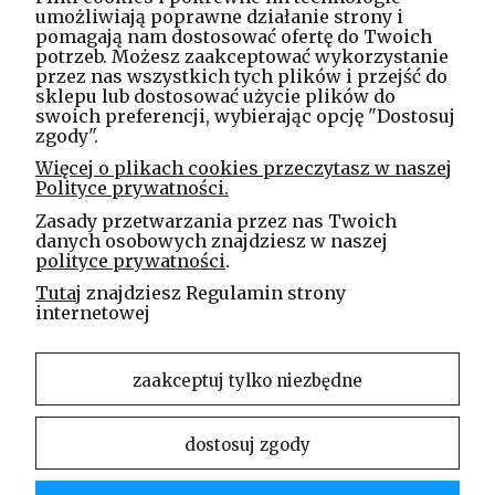
umożliwiają poprawne działanie strony i
pomagają nam dostosować ofertę do Twoich
potrzeb. Możesz zaakceptować wykorzystanie
Masz pytania? Zadzwoń!
przez nas wszystkich tych plików i przejść do
tel. kom.
730 994 188
sklepu lub dostosować użycie plików do
swoich preferencji, wybierając opcję "Dostosuj
zgody".
Linea Jakubczyk - Kłeczek
Więcej o plikach cookies przeczytasz w naszej
Spółka Jawna
Polityce prywatności.
ul. Technologiczna 44
Zasady przetwarzania przez nas Twoich
35-213 Rzeszów
danych osobowych znajdziesz w naszej
polityce prywatności
.
e-mail
Tutaj
znajdziesz Regulamin strony
sklep@elinea.com.pl
internetowej
zaakceptuj tylko niezbędne
dostosuj zgody
Właścicielem niniejszej witryny internetowej jest firma Linea Jakubczyk – Kłeczek Spółka
Jawna. Zabrania się kopiowania i rozpowszechniania treści zamieszczonych na stronie bez