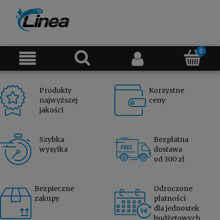
Produkty
Korzystne
najwyższej
ceny
jakości
Szybka
Bezpłatna
wysyłka
dostawa
od 300 zł
Bezpieczne
Odroczone
zakupy
płatności
dla jednostek
budżetowych