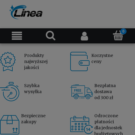
Produkty
Korzystne
najwyższej
ceny
jakości
Szybka
Bezpłatna
wysyłka
dostawa
od 300 zł
Bezpieczne
Odroczone
zakupy
płatności
dla jednostek
budżetowych