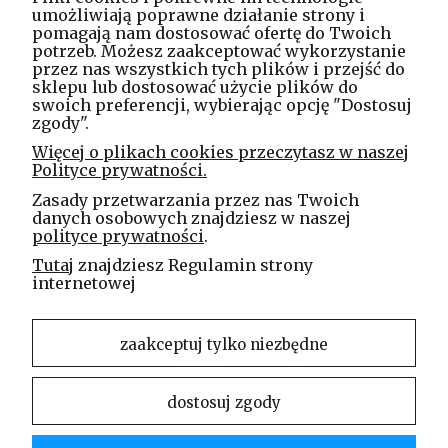
umożliwiają poprawne działanie strony i
pomagają nam dostosować ofertę do Twoich
potrzeb. Możesz zaakceptować wykorzystanie
Masz pytania? Zadzwoń!
przez nas wszystkich tych plików i przejść do
tel. kom.
730 994 188
sklepu lub dostosować użycie plików do
swoich preferencji, wybierając opcję "Dostosuj
zgody".
Linea Jakubczyk - Kłeczek
Więcej o plikach cookies przeczytasz w naszej
Spółka Jawna
Polityce prywatności.
ul. Technologiczna 44
Zasady przetwarzania przez nas Twoich
35-213 Rzeszów
danych osobowych znajdziesz w naszej
polityce prywatności
.
e-mail
Tutaj
znajdziesz Regulamin strony
sklep@elinea.com.pl
internetowej
zaakceptuj tylko niezbędne
dostosuj zgody
Właścicielem niniejszej witryny internetowej jest firma Linea Jakubczyk – Kłeczek Spółka
Jawna. Zabrania się kopiowania i rozpowszechniania treści zamieszczonych na stronie bez