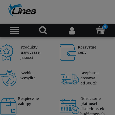
Produkty
Korzystne
najwyższej
ceny
jakości
Szybka
Bezpłatna
wysyłka
dostawa
od 300 zł
Bezpieczne
Odroczone
zakupy
płatności
dla jednostek
budżetowych