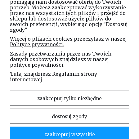
pomagają nam dostosować ofertę do Twoich
potrzeb. Możesz zaakceptować wykorzystanie
Masz pytania? Zadzwoń!
przez nas wszystkich tych plików i przejść do
tel. kom.
730 994 188
sklepu lub dostosować użycie plików do
swoich preferencji, wybierając opcję "Dostosuj
zgody".
Linea Jakubczyk - Kłeczek
Więcej o plikach cookies przeczytasz w naszej
Spółka Jawna
Polityce prywatności.
ul. Technologiczna 44
Zasady przetwarzania przez nas Twoich
35-213 Rzeszów
danych osobowych znajdziesz w naszej
polityce prywatności
.
e-mail
Tutaj
znajdziesz Regulamin strony
sklep@elinea.com.pl
internetowej
zaakceptuj tylko niezbędne
dostosuj zgody
Właścicielem niniejszej witryny internetowej jest firma Linea Jakubczyk – Kłeczek Spółka
Jawna. Zabrania się kopiowania i rozpowszechniania treści zamieszczonych na stronie bez
zaakceptuj wszystkie
zgody właściciela strony.