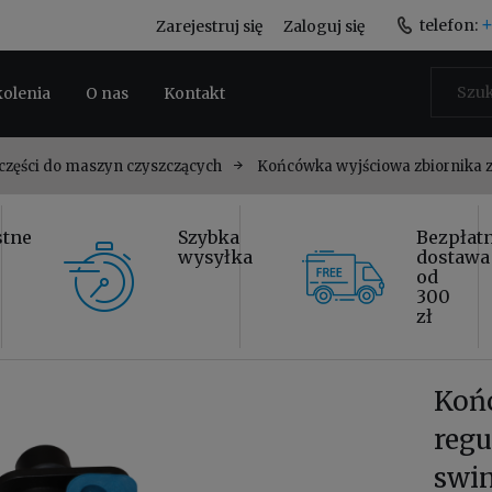
+
telefon:
Zarejestruj się
Zaloguj się
kolenia
O nas
Kontakt
 części do maszyn czyszczących
Końcówka wyjściowa zbiornika 
stne
Szybka
Bezpłat
wysyłka
dostawa
od
300
zł
Koń
reg
swi