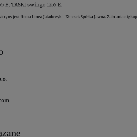
5 B, TASKI swingo 1255 E.
witryny jest firma Linea Jakubczyk - Kłeczek Spółka Jawna. Zabrania się 
.
o
.o.
.com
ązane