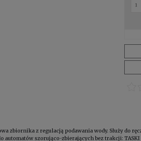
a zbiornika z regulacją podawania wody. Służy do ręcz
 do automatów szorująco-zbierających bez trakcji: TASKI