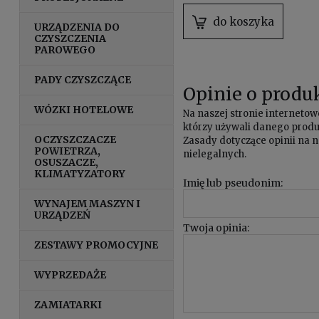
padów
do koszyka
URZĄDZENIA DO
CZYSZCZENIA
PAROWEGO
PADY CZYSZCZĄCE
Opinie o produk
WÓZKI HOTELOWE
Na naszej stronie internet
którzy używali danego produk
OCZYSZCZACZE
Zasady dotyczące opinii na n
POWIETRZA,
nielegalnych.
OSUSZACZE,
KLIMATYZATORY
Imię lub pseudonim:
WYNAJEM MASZYN I
URZĄDZEŃ
Twoja opinia:
ZESTAWY PROMOCYJNE
WYPRZEDAŻE
ZAMIATARKI