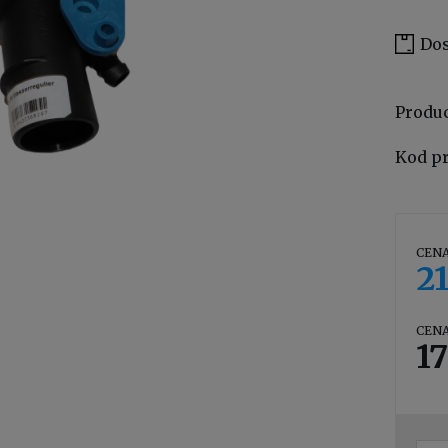
Dos
Produ
Kod p
CENA
21
CENA
17