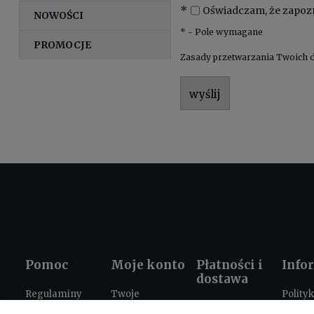
*
Oświadczam, że zapoz
NOWOŚCI
*
- Pole wymagane
PROMOCJE
Zasady przetwarzania Twoich d
wyślij
Pomoc
Moje konto
Płatności i
Info
dostawa
Regulaminy
Twoje
Polity
Formy płatności
zamówienia
prywat
Ustawienia