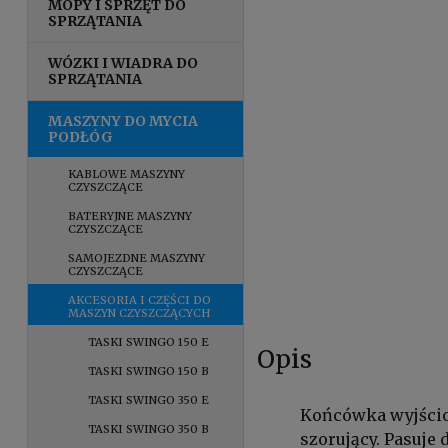
MOPY I SPRZĘT DO
SPRZĄTANIA
WÓZKI I WIADRA DO
SPRZĄTANIA
MASZYNY DO MYCIA
PODŁÓG
KABLOWE MASZYNY
CZYSZCZĄCE
BATERYJNE MASZYNY
CZYSZCZĄCE
SAMOJEZDNE MASZYNY
CZYSZCZĄCE
AKCESORIA I CZĘŚCI DO
MASZYN CZYSZCZĄCYCH
TASKI SWINGO 150 E
Opis
TASKI SWINGO 150 B
TASKI SWINGO 350 E
Końcówka wyjściow
TASKI SWINGO 350 B
szorujący. Pasuje