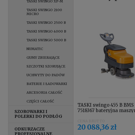
TASKI SWINGO XP-M
TASKI SWINGO 2100
MICRO
TASKI SWINGO 2500 B
TASKI SWINGO 4000 B
TASKI SWINGO 5000 B
NUMATIC
GUMY ZBIERAJĄCE
SZCZOTKI SZORUJĄCE
UCHWYTY DO PADÓW
BATERIE I ŁADOWARKI
AKCESORIA CAŁOŚĆ
CZĘŚCI CAŁOŚĆ
TASKI swingo 455 B BMS
7518367 bateryjna maszy
SZOROWARKI I
czyszcząca wyposażona 
POLERKI DO PODŁÓG
akumulatory żelowe,
20 088,36 zł
prostownik wbudowany,
ODKURZACZE
szczotkę szorującą i uch
PROFESJONALNE