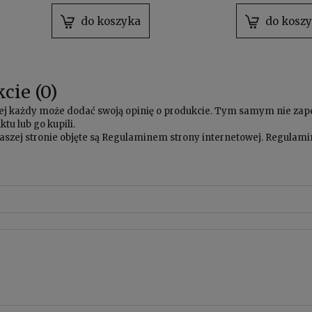
padów
do koszyka
do kosz
cie (0)
owej każdy może dodać swoją opinię o produkcie. Tym samym nie za
tu lub go kupili.
aszej stronie objęte są
Regulaminem
strony internetowej. Regulamin