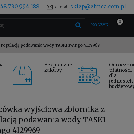
48 730 994 188
sklep@elinea.com.pl
e-mail:
KOSZYK:
z regulacją podawania wody TASKI swingo 4129969
na
Bezpieczne
Odroczon
zakupy
płatności
dla
jednostek
budżetow
cówka wyjściowa zbiornika z
ulacją podawania wody TASKI
ngo 4129969