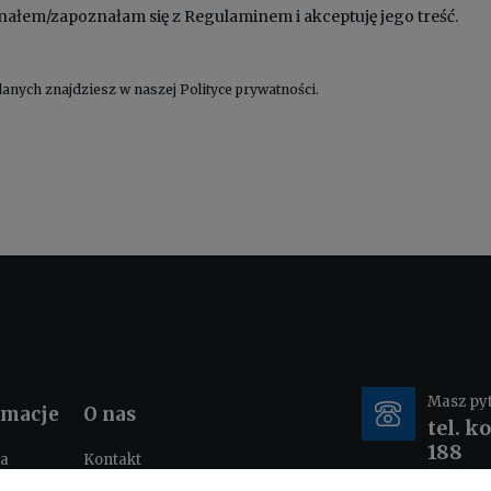
nałem/zapoznałam się z
Regulaminem
i akceptuję jego treść.
anych znajdziesz w naszej
Polityce prywatności
.
Masz py
rmacje
O nas
tel. k
188
ka
Kontakt
ności
O nas