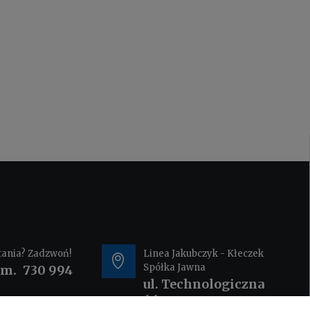
tania? Zadzwoń!
Linea Jakubczyk - Kłeczek
Spółka Jawna
om.
730 994
ul. Technologiczna
44