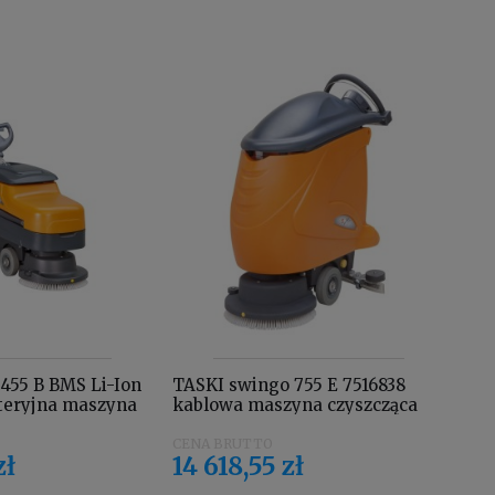
455 B BMS Li-Ion
TASKI swingo 755 E 7516838
TAS
teryjna maszyna
kablowa maszyna czyszcząca
751
yposażona w
czy
towo - jonowy,
aku
zł
14 618,55 zł
24
budowany,
pr
jącą i uchwyt