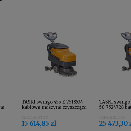
TASKI swingo 455 E 7518534
TASKI swingo 
na
kablowa maszyna czyszcząca
50 7524728 ba
w
wyposażona w szczotkę
czyszcząca w
szorującą i uchwyt padów
akumulator li
15 614,85 zł
25 473,30 
prostownik w
wyt
szczotkę szoru