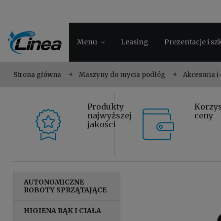
Menu
Leasing
Prezentacje i sz
Strona główna
Maszyny do mycia podłóg
Akcesoria i
Produkty
Korzy
najwyższej
ceny
jakości
AUTONOMICZNE
ROBOTY SPRZĄTAJĄCE
HIGIENA RĄK I CIAŁA