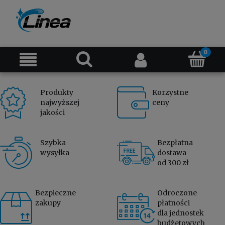
Produkty
Korzystne
najwyższej
ceny
jakości
Szybka
Bezpłatna
wysyłka
dostawa
od 300 zł
Bezpieczne
Odroczone
zakupy
płatności
dla jednostek
budżetowych