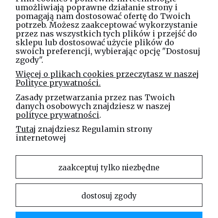
umożliwiają poprawne działanie strony i
pomagają nam dostosować ofertę do Twoich
potrzeb. Możesz zaakceptować wykorzystanie
Masz pytania? Zadzwoń!
przez nas wszystkich tych plików i przejść do
tel. kom.
730 994 188
sklepu lub dostosować użycie plików do
swoich preferencji, wybierając opcję "Dostosuj
zgody".
Linea Jakubczyk - Kłeczek
Więcej o plikach cookies przeczytasz w naszej
Spółka Jawna
Polityce prywatności.
ul. Technologiczna 44
Zasady przetwarzania przez nas Twoich
35-213 Rzeszów
danych osobowych znajdziesz w naszej
polityce prywatności
.
e-mail
Tutaj
znajdziesz Regulamin strony
sklep@elinea.com.pl
internetowej
zaakceptuj tylko niezbędne
dostosuj zgody
Właścicielem niniejszej witryny internetowej jest firma Linea Jakubczyk – Kłeczek Spółka
Jawna. Zabrania się kopiowania i rozpowszechniania treści zamieszczonych na stronie bez