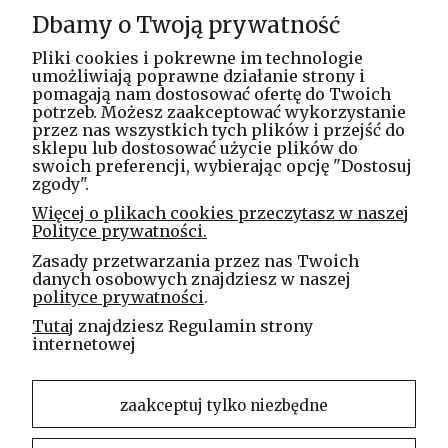
Dbamy o Twoją prywatność
O nas
Pliki cookies i pokrewne im technologie
umożliwiają poprawne działanie strony i
pomagają nam dostosować ofertę do Twoich
potrzeb. Możesz zaakceptować wykorzystanie
Masz pytania? Zadzwoń!
przez nas wszystkich tych plików i przejść do
tel. kom.
730 994 188
sklepu lub dostosować użycie plików do
swoich preferencji, wybierając opcję "Dostosuj
zgody".
Linea Jakubczyk - Kłeczek
Więcej o plikach cookies przeczytasz w naszej
Spółka Jawna
Polityce prywatności.
ul. Technologiczna 44
Zasady przetwarzania przez nas Twoich
35-213 Rzeszów
danych osobowych znajdziesz w naszej
polityce prywatności
.
e-mail
Tutaj
znajdziesz Regulamin strony
sklep@elinea.com.pl
internetowej
zaakceptuj tylko niezbędne