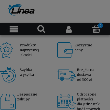
Produkty
Korzystne
najwyższej
ceny
jakości
Szybka
Bezpłatna
wysyłka
dostawa
od 300 zł
Bezpieczne
Odroczone
zakupy
płatności
dla jednostek
budżetowych