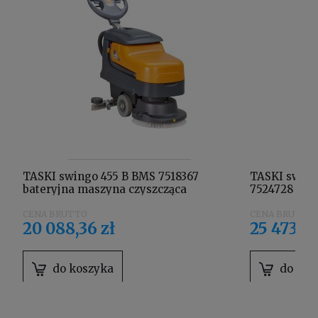
TASKI swingo 455 B BMS 7518367
TASKI swing
bateryjna maszyna czyszcząca
7524728 bat
wyposażona w akumulatory żelowe,
wyposażona 
prostownik wbudowany, szczotkę
jonowy, pro
20 088,36 zł
25 473,30
szorującą i uchwyt padów
szczotkę szo
do koszyka
do kos