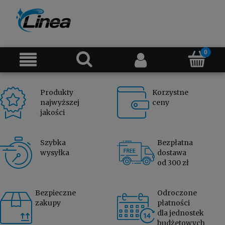
Produkty
Korzystne
najwyższej
ceny
jakości
Szybka
Bezpłatna
wysyłka
dostawa
od 300 zł
Bezpieczne
Odroczone
zakupy
płatności
dla jednostek
budżetowych