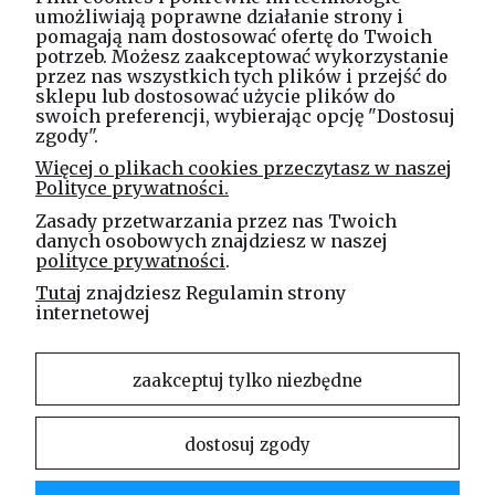
umożliwiają poprawne działanie strony i
pomagają nam dostosować ofertę do Twoich
potrzeb. Możesz zaakceptować wykorzystanie
Masz pytania? Zadzwoń!
przez nas wszystkich tych plików i przejść do
tel. kom.
730 994 188
sklepu lub dostosować użycie plików do
swoich preferencji, wybierając opcję "Dostosuj
zgody".
Linea Jakubczyk - Kłeczek
Więcej o plikach cookies przeczytasz w naszej
Spółka Jawna
Polityce prywatności.
ul. Technologiczna 44
Zasady przetwarzania przez nas Twoich
35-213 Rzeszów
danych osobowych znajdziesz w naszej
polityce prywatności
.
e-mail
Tutaj
znajdziesz Regulamin strony
sklep@elinea.com.pl
internetowej
zaakceptuj tylko niezbędne
dostosuj zgody
Właścicielem niniejszej witryny internetowej jest firma Linea Jakubczyk – Kłeczek Spółka
Jawna. Zabrania się kopiowania i rozpowszechniania treści zamieszczonych na stronie bez