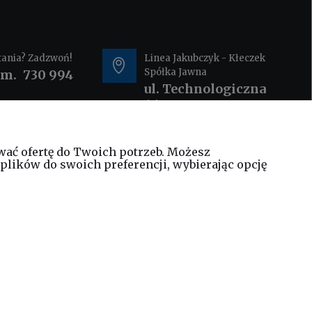
tania? Zadzwoń!
Linea Jakubczyk - Kłeczek
Spółka Jawna
om.
730 994
ul. Technologiczna
44
35-213 Rzeszów
wać ofertę do Twoich potrzeb. Możesz
@elinea.com.pl
plików do swoich preferencji, wybierając opcję
WEŹ LEASING TERAZ