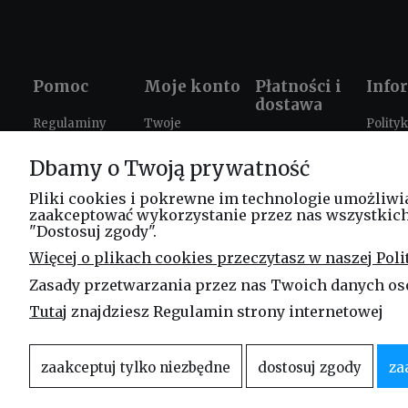
Pomoc
Moje konto
Płatności i
Info
dostawa
Regulaminy
Twoje
Polity
Formy płatności
zamówienia
prywat
Ustawienia
Dbamy o Twoją prywatność
Czas i koszty
plików cookies
Ustawienia
Prezen
dostawy
konta
szkole
Zwroty i
Pliki cookies i pokrewne im technologie umożliwi
zaakceptować wykorzystanie przez nas wszystkich t
reklamacje
Progr
"Dostosuj zgody".
lojaln
FAQ
Więcej o plikach cookies przeczytasz w naszej Poli
Leasi
Zasady przetwarzania przez nas Twoich danych os
Blog
Tutaj
znajdziesz Regulamin strony internetowej
zaakceptuj tylko niezbędne
dostosuj zgody
za