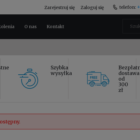
+
telefon:
Zarejestruj się
Zaloguj się
kolenia
O nas
Kontakt
stne
Szybka
Bezpłat
wysyłka
dostawa
od
300
zł
ostępny.