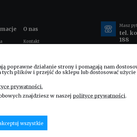
Masz py
rmacje
O nas
tel. k
188
ka
Kontakt
ności
O nas
tacje i
e-mail
nia
ają poprawne działanie strony i pomagają nam dostoso
sklep
ych plików i przejść do sklepu lub dostosować użycie 
am
ościowy
tyce prywatności.
ng
obowych znajdziesz w naszej
polityce prywatności
.
akceptuj wszystkie