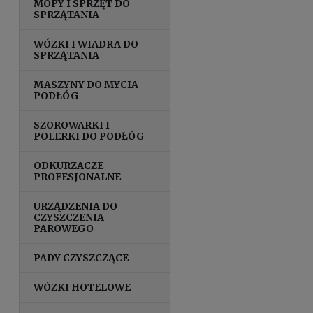
MOPY I SPRZĘT DO
SPRZĄTANIA
WÓZKI I WIADRA DO
SPRZĄTANIA
MASZYNY DO MYCIA
PODŁÓG
SZOROWARKI I
POLERKI DO PODŁÓG
ODKURZACZE
PROFESJONALNE
URZĄDZENIA DO
CZYSZCZENIA
PAROWEGO
PADY CZYSZCZĄCE
WÓZKI HOTELOWE