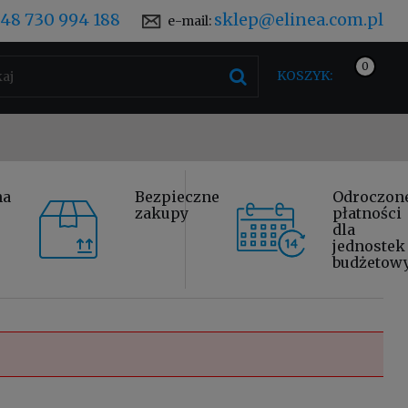
48 730 994 188
sklep@elinea.com.pl
e-mail:
KOSZYK:
na
Bezpieczne
Odroczon
zakupy
płatności
dla
jednostek
budżetow