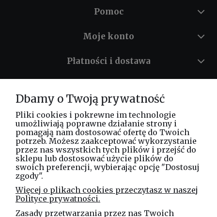
Pomoc
Moje konto
Płatności i dostawa
Informacje
Dbamy o Twoją prywatność
O nas
Pliki cookies i pokrewne im technologie
umożliwiają poprawne działanie strony i
pomagają nam dostosować ofertę do Twoich
potrzeb. Możesz zaakceptować wykorzystanie
Masz pytania? Zadzwoń!
przez nas wszystkich tych plików i przejść do
tel. kom.
730 994 188
sklepu lub dostosować użycie plików do
swoich preferencji, wybierając opcję "Dostosuj
zgody".
Linea Jakubczyk - Kłeczek
Więcej o plikach cookies przeczytasz w naszej
Spółka Jawna
Polityce prywatności.
ul. Technologiczna 44
Zasady przetwarzania przez nas Twoich
35-213 Rzeszów