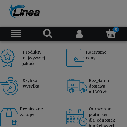
Produkty
Korzystne
najwyższej
ceny
jakości
Szybka
Bezpłatna
wysyłka
dostawa
od 300 zł
Bezpieczne
Odroczone
zakupy
płatności
dla jednostek
budżetowych