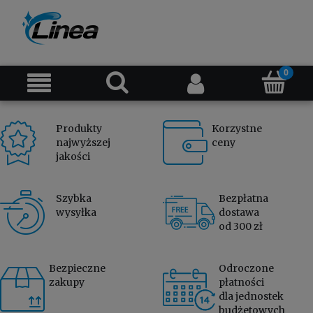
Produkty
Korzystne
najwyższej
ceny
jakości
Szybka
Bezpłatna
wysyłka
dostawa
od 300 zł
Bezpieczne
Odroczone
zakupy
płatności
dla jednostek
budżetowych