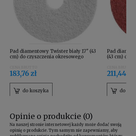
Pad diamentowy Twister biały 17" (43
Pad diament
cm) do czyszczenia okresowego
(43 cm) do 
5871027
5871026
183,76 zł
211,44 zł
do koszyka
do kos
Opinie o produkcie (0)
Na naszej stronie internetowej każdy może dodać swoją
opinię o produkcie. Tym samym nie zapewniamy, aby