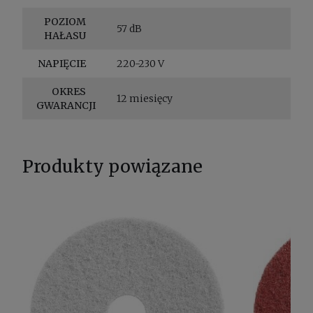
POZIOM
57 dB
HAŁASU
NAPIĘCIE
220-230 V
OKRES
12 miesięcy
GWARANCJI
Produkty powiązane