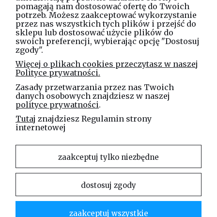
pomagają nam dostosować ofertę do Twoich
potrzeb. Możesz zaakceptować wykorzystanie
Masz pytania? Zadzwoń!
przez nas wszystkich tych plików i przejść do
tel. kom.
730 994 188
sklepu lub dostosować użycie plików do
swoich preferencji, wybierając opcję "Dostosuj
zgody".
Linea Jakubczyk - Kłeczek
Więcej o plikach cookies przeczytasz w naszej
Spółka Jawna
Polityce prywatności.
ul. Technologiczna 44
Zasady przetwarzania przez nas Twoich
35-213 Rzeszów
danych osobowych znajdziesz w naszej
polityce prywatności
.
e-mail
Tutaj
znajdziesz Regulamin strony
sklep@elinea.com.pl
internetowej
zaakceptuj tylko niezbędne
dostosuj zgody
Właścicielem niniejszej witryny internetowej jest firma Linea Jakubczyk – Kłeczek Spółka
Jawna. Zabrania się kopiowania i rozpowszechniania treści zamieszczonych na stronie bez
zgody właściciela strony.
zaakceptuj wszystkie