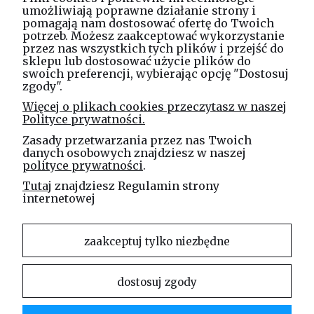
umożliwiają poprawne działanie strony i
pomagają nam dostosować ofertę do Twoich
potrzeb. Możesz zaakceptować wykorzystanie
Masz pytania? Zadzwoń!
przez nas wszystkich tych plików i przejść do
tel. kom.
730 994 188
sklepu lub dostosować użycie plików do
swoich preferencji, wybierając opcję "Dostosuj
zgody".
Linea Jakubczyk - Kłeczek
Więcej o plikach cookies przeczytasz w naszej
Spółka Jawna
Polityce prywatności.
ul. Technologiczna 44
Zasady przetwarzania przez nas Twoich
35-213 Rzeszów
danych osobowych znajdziesz w naszej
polityce prywatności
.
e-mail
Tutaj
znajdziesz Regulamin strony
sklep@elinea.com.pl
internetowej
zaakceptuj tylko niezbędne
dostosuj zgody
Właścicielem niniejszej witryny internetowej jest firma Linea Jakubczyk – Kłeczek Spółka
Jawna. Zabrania się kopiowania i rozpowszechniania treści zamieszczonych na stronie bez