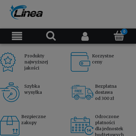
Produkty
Korzystne
najwyższej
ceny
jakości
Szybka
Bezpłatna
wysyłka
dostawa
od 300 zł
Bezpieczne
Odroczone
zakupy
płatności
dla jednostek
budżetowych