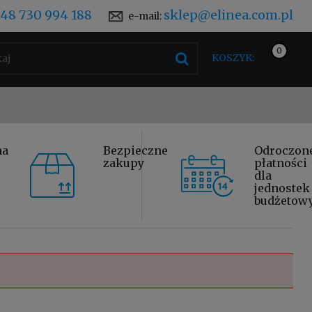
48 730 994 188
sklep@elinea.com.pl
e-mail:
KOSZYK:
na
Bezpieczne
Odroczon
zakupy
płatności
dla
jednostek
budżetow