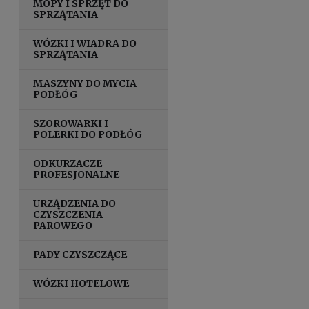
MOPY I SPRZĘT DO
SPRZĄTANIA
WÓZKI I WIADRA DO
SPRZĄTANIA
MASZYNY DO MYCIA
PODŁÓG
SZOROWARKI I
POLERKI DO PODŁÓG
ODKURZACZE
PROFESJONALNE
URZĄDZENIA DO
CZYSZCZENIA
PAROWEGO
PADY CZYSZCZĄCE
WÓZKI HOTELOWE