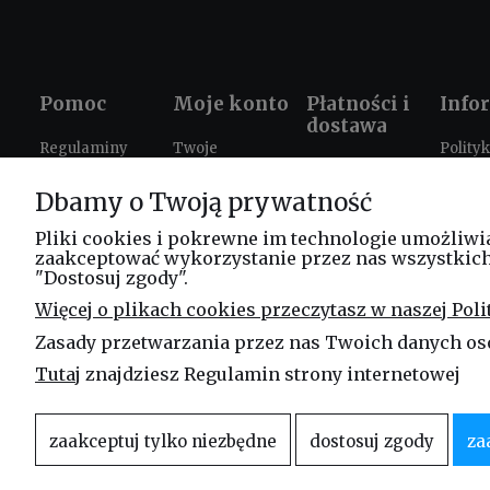
Pomoc
Moje konto
Płatności i
Info
dostawa
Regulaminy
Twoje
Polity
Formy płatności
zamówienia
prywat
Ustawienia
Dbamy o Twoją prywatność
Czas i koszty
plików cookies
Ustawienia
Prezen
dostawy
konta
szkole
Zwroty i
Pliki cookies i pokrewne im technologie umożliwi
zaakceptować wykorzystanie przez nas wszystkich t
reklamacje
Progr
"Dostosuj zgody".
lojaln
FAQ
Więcej o plikach cookies przeczytasz w naszej Poli
Leasi
Zasady przetwarzania przez nas Twoich danych os
Blog
Tutaj
znajdziesz Regulamin strony internetowej
zaakceptuj tylko niezbędne
dostosuj zgody
za