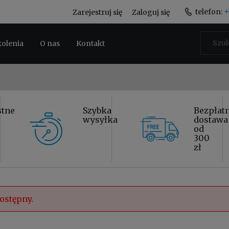
+
telefon:
Zarejestruj się
Zaloguj się
kolenia
O nas
Kontakt
stne
Szybka
Bezpłat
wysyłka
dostawa
od
300
zł
ostępny.