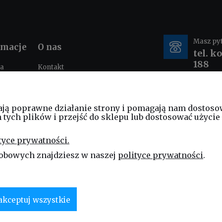
Masz py
rmacje
O nas
tel. k
188
ka
Kontakt
ności
O nas
tacje i
e-mail
nia
ają poprawne działanie strony i pomagają nam dostoso
sklep
ych plików i przejść do sklepu lub dostosować użycie 
am
ościowy
tyce prywatności.
ng
obowych znajdziesz w naszej
polityce prywatności
.
akceptuj wszystkie