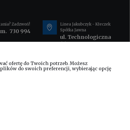
tania? Zadzwoń!
Linea Jakubczyk - Kłeczek
Spółka Jawna
om.
730 994
ul. Technologiczna
44
35-213 Rzeszów
wać ofertę do Twoich potrzeb. Możesz
@elinea.com.pl
plików do swoich preferencji, wybierając opcję
WEŹ LEASING TERAZ