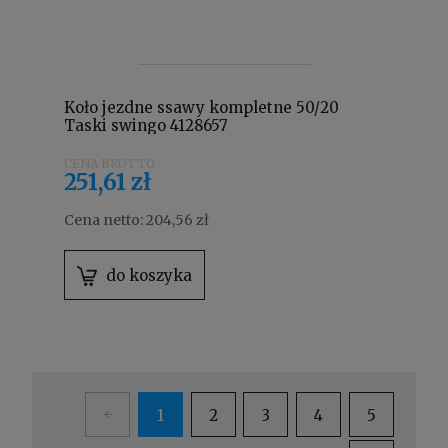
Koło jezdne ssawy kompletne 50/20
Taski swingo 4128657
251,61 zł
Cena netto:
204,56 zł
do koszyka
1
2
3
4
5