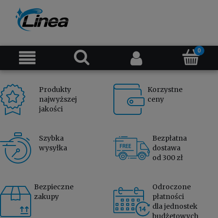
Produkty
Korzystne
najwyższej
ceny
jakości
Szybka
Bezpłatna
wysyłka
dostawa
od 300 zł
Bezpieczne
Odroczone
zakupy
płatności
dla jednostek
budżetowych