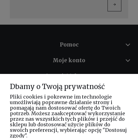
Pomoc
Moje konto
Płatności i dostawa
Dbamy o Twoją prywatność
Informacje
Pliki cookies i pokrewne im technologie
umożliwiają poprawne działanie strony i
O nas
pomagają nam dostosować ofertę do Twoich
potrzeb. Możesz zaakceptować wykorzystanie
przez nas wszystkich tych plików i przejść do
sklepu lub dostosować użycie plików do
swoich preferencji, wybierając opcję "Dostosuj
Masz pytania? Zadzwoń!
zgody".
tel. kom.
730 994 188