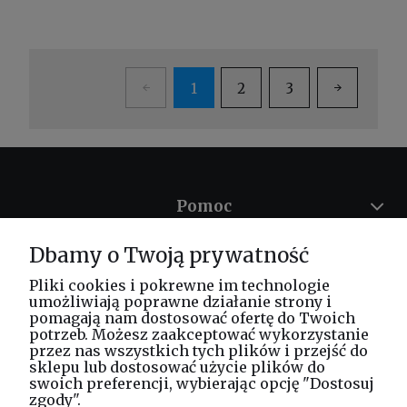
1
2
3
Pomoc
Dbamy o Twoją prywatność
Moje konto
Pliki cookies i pokrewne im technologie
Płatności i dostawa
umożliwiają poprawne działanie strony i
pomagają nam dostosować ofertę do Twoich
potrzeb. Możesz zaakceptować wykorzystanie
Informacje
przez nas wszystkich tych plików i przejść do
sklepu lub dostosować użycie plików do
swoich preferencji, wybierając opcję "Dostosuj
O nas
zgody".