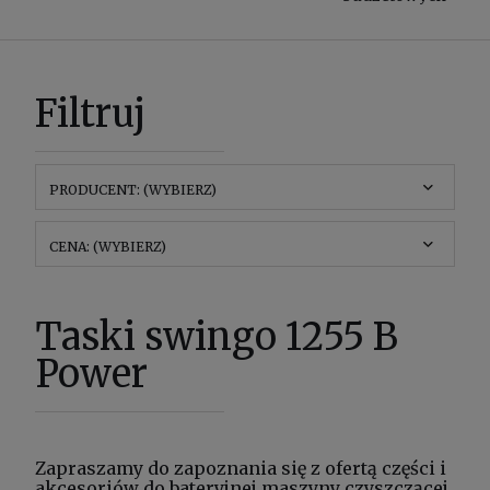
Filtruj
PRODUCENT: (WYBIERZ)
CENA: (WYBIERZ)
Taski swingo 1255 B
Power
Zapraszamy do zapoznania się z ofertą części i
akcesoriów do bateryjnej maszyny czyszczącej