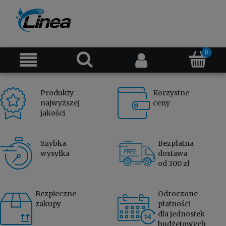
Produkty
Korzystne
najwyższej
ceny
jakości
Szybka
Bezpłatna
wysyłka
dostawa
od 300 zł
Bezpieczne
Odroczone
zakupy
płatności
dla jednostek
budżetowych