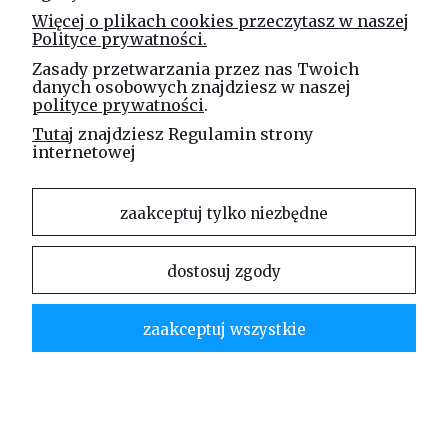
Więcej o plikach cookies przeczytasz w naszej
Polityce prywatności.
Masz pytania? Zadzwoń!
Zasady przetwarzania przez nas Twoich
tel. kom.
730 994 188
danych osobowych znajdziesz w naszej
polityce prywatności
.
Linea Jakubczyk - Kłeczek
Tutaj
znajdziesz Regulamin strony
internetowej
Spółka Jawna
ul. Technologiczna 44
35-213 Rzeszów
zaakceptuj tylko niezbędne
e-mail
dostosuj zgody
sklep@elinea.com.pl
zaakceptuj wszystkie
Właścicielem niniejszej witryny internetowej jest firma Linea Jakubczyk – Kłeczek Spółka
Jawna. Zabrania się kopiowania i rozpowszechniania treści zamieszczonych na stronie bez