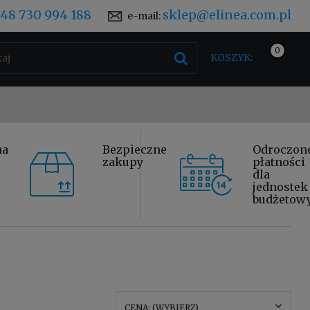
48 730 994 188
sklep@elinea.com.pl
e-mail:
KOSZYK:
na
Bezpieczne
Odroczon
zakupy
płatności
dla
jednostek
budżetow
CENA: (WYBIERZ)