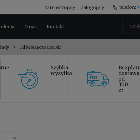
+
telefon:
Zarejestruj się
Zaloguj się
kolenia
O nas
Kontakt
kłady
Odświeżacze Eco Air
stne
Szybka
Bezpłat
wysyłka
dostawa
od
300
zł