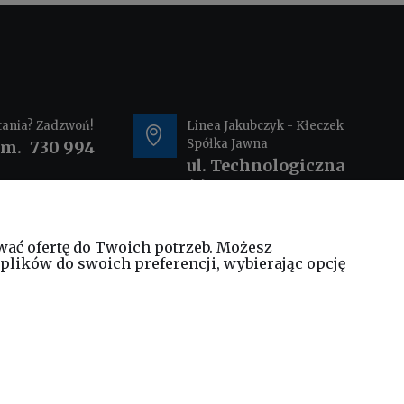
tania? Zadzwoń!
Linea Jakubczyk - Kłeczek
Spółka Jawna
om.
730 994
ul. Technologiczna
44
35-213 Rzeszów
wać ofertę do Twoich potrzeb. Możesz
@elinea.com.pl
plików do swoich preferencji, wybierając opcję