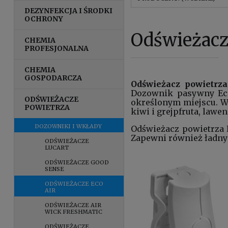
DEZYNFEKCJA I ŚRODKI
OCHRONY
Odświeżacz
CHEMIA
PROFESJONALNA
CHEMIA
GOSPODARCZA
Odświeżacz powietrza
Dozownik pasywny Eco 
ODŚWIEŻACZE
określonym miejscu. W
POWIETRZA
kiwi i grejpfruta, lawe
DOZOWNIKI I WKŁADY
Odświeżacz powietrza
Zapewni również ładny 
ODŚWIEŻACZE
LUCART
ODŚWIEŻACZE GOOD
SENSE
ODŚWIEŻACZE ECO
AIR
ODŚWIEŻACZE AIR
WICK FRESHMATIC
ODŚWIEŻACZE