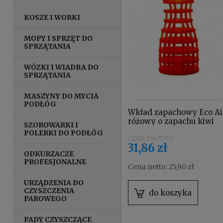
KOSZE I WORKI
MOPY I SPRZĘT DO
SPRZĄTANIA
WÓZKI I WIADRA DO
SPRZĄTANIA
MASZYNY DO MYCIA
PODŁÓG
Wkład zapachowy Eco Ai
różowy o zapachu kiwi
SZOROWARKI I
grejpfrut
POLERKI DO PODŁÓG
31,86 zł
ODKURZACZE
PROFESJONALNE
Cena netto:
25,90 zł
URZĄDZENIA DO
CZYSZCZENIA
do koszyka
PAROWEGO
PADY CZYSZCZĄCE