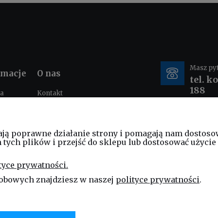
Masz py
rmacje
O nas
tel. k
188
ka
Kontakt
ności
O nas
tacje i
e-mail
nia
ają poprawne działanie strony i pomagają nam dostoso
sklep
ych plików i przejść do sklepu lub dostosować użycie 
am
ościowy
tyce prywatności.
ng
obowych znajdziesz w naszej
polityce prywatności
.