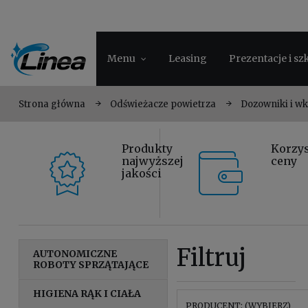
Menu
Leasing
Prezentacje i sz
Strona główna
Odświeżacze powietrza
Dozowniki i w
Produkty
Korzy
najwyższej
ceny
jakości
Filtruj
AUTONOMICZNE
ROBOTY SPRZĄTAJĄCE
HIGIENA RĄK I CIAŁA
PRODUCENT: (WYBIERZ)