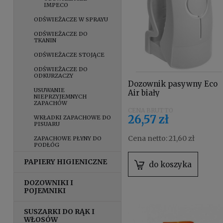
IMPECO
ODŚWIEŻACZE W SPRAYU
ODŚWIEŻACZE DO
TKANIN
ODŚWIEŻACZE STOJĄCE
ODŚWIEŻACZE DO
ODKURZACZY
Dozownik pasywny Eco
USUWANIE
Air biały
NIEPRZYJEMNYCH
ZAPACHÓW
26,57 zł
WKŁADKI ZAPACHOWE DO
PISUARU
Cena netto:
21,60 zł
ZAPACHOWE PŁYNY DO
PODŁÓG
PAPIERY HIGIENICZNE
do koszyka
DOZOWNIKI I
POJEMNIKI
SUSZARKI DO RĄK I
WŁOSÓW