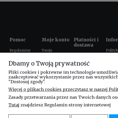
Pomoc
Moje konto
Płatności i
Info
dostawa
Regulaminy
Twoje
Polity
Formy płatności
zamówienia
prywat
Ustawienia
Dbamy o Twoją prywatność
Czas i koszty
plików cookies
Ustawienia
Prezen
dostawy
konta
szkole
Zwroty i
Pliki cookies i pokrewne im technologie umożliwi
zaakceptować wykorzystanie przez nas wszystkich t
reklamacje
Progr
"Dostosuj zgody".
lojaln
FAQ
Więcej o plikach cookies przeczytasz w naszej Poli
Leasi
Zasady przetwarzania przez nas Twoich danych os
Blog
Tutaj
znajdziesz Regulamin strony internetowej