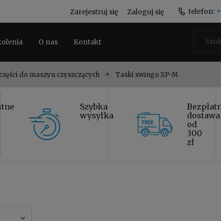
+
telefon:
Zarejestruj się
Zaloguj się
kolenia
O nas
Kontakt
 części do maszyn czyszczących
Taski swingo XP-M
stne
Szybka
Bezpłat
wysyłka
dostawa
od
300
zł