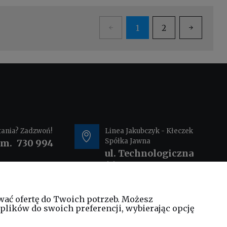
1
2
tania? Zadzwoń!
Linea Jakubczyk - Kłeczek
Spółka Jawna
om.
730 994
ul. Technologiczna
44
35-213 Rzeszów
wać ofertę do Twoich potrzeb. Możesz
@elinea.com.pl
plików do swoich preferencji, wybierając opcję