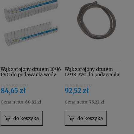
Wąż zbrojony drutem 10/16
Wąż zbrojony drutem
PVC do podawania wody
12/18 PVC do podawania
Taski swingo / procarpet
wody Taski swingo
4028460
4053660
84,65 zł
92,52 zł
Cena netto:
68,82 zł
Cena netto:
75,22 zł
do koszyka
do koszyka