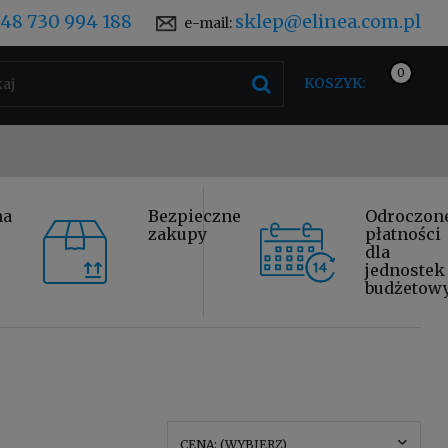
48 730 994 188
sklep@elinea.com.pl
e-mail:
KOSZYK:
na
Bezpieczne
Odroczon
zakupy
płatności
dla
jednostek
budżetow
CENA: (WYBIERZ)