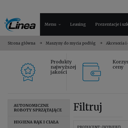
Menu
Leasing
Prezentacje i sz
Strona główna
Maszyny do mycia podłóg
Akcesoria i
Produkty
Korzy
najwyższej
ceny
jakości
Filtruj
AUTONOMICZNE
ROBOTY SPRZĄTAJĄCE
HIGIENA RĄK I CIAŁA
PRODUCENT: (WYBIERZ)