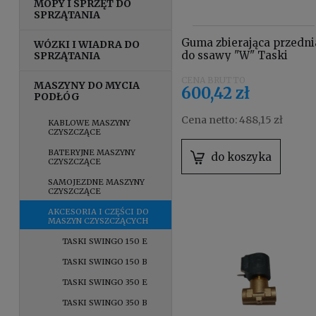
MOPY I SPRZĘT DO
SPRZĄTANIA
Guma zbierająca przedni
WÓZKI I WIADRA DO
do ssawy "W" Taski
SPRZĄTANIA
swingo 1650, XP, 2500
4124565
MASZYNY DO MYCIA
600,42 zł
PODŁÓG
Cena netto:
488,15 zł
KABLOWE MASZYNY
CZYSZCZĄCE
BATERYJNE MASZYNY
do koszyka
CZYSZCZĄCE
SAMOJEZDNE MASZYNY
CZYSZCZĄCE
AKCESORIA I CZĘŚCI DO
MASZYN CZYSZCZĄCYCH
TASKI SWINGO 150 E
TASKI SWINGO 150 B
TASKI SWINGO 350 E
TASKI SWINGO 350 B