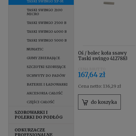
TASKI SWINGO XP-M
TASKI SWINGO 2100
MICRO
TASKI SWINGO 2500 B
TASKI SWINGO 4000 B
TASKI SWINGO 5000 B
NUMATIC
Oś / bolec koła ssawy
Taski swingo 4127883
GUMY ZBIERAJĄCE
SZCZOTKI SZORUJĄCE
167,64 zł
UCHWYTY DO PADÓW
BATERIE I ŁADOWARKI
Cena netto:
136,29 zł
AKCESORIA CAŁOŚĆ
do koszyka
CZĘŚCI CAŁOŚĆ
SZOROWARKI I
POLERKI DO PODŁÓG
ODKURZACZE
PROFESJONALNE