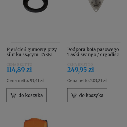
Pierścień gumowy przy
Podpora koła pasowego
silniku ssącym TASKI
Taski swingo / ergodisc
swingo / procarpet
4109900
4122676
114,89 zł
249,95 zł
Cena netto:
93,41 zł
Cena netto:
203,21 zł
do koszyka
do koszyka