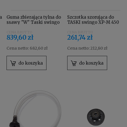
a
Guma zbierająca tylna do
Szczotka szorująca do
ssawy "W" Taski swingo
TASKI swingo XP-M 450
1650, XP, 2500 4127877
mm 7514650
839,60 zł
261,74 zł
Cena netto:
682,60 zł
Cena netto:
212,80 zł
do koszyka
do koszyka