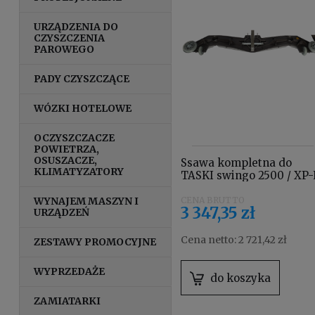
URZĄDZENIA DO
CZYSZCZENIA
PAROWEGO
PADY CZYSZCZĄCE
WÓZKI HOTELOWE
OCZYSZCZACZE
POWIETRZA,
OSUSZACZE,
Ssawa kompletna do
KLIMATYZATORY
TASKI swingo 2500 / XP-
/ XP-M 4123630
WYNAJEM MASZYN I
3 347,35 zł
URZĄDZEŃ
Cena netto:
2 721,42 zł
ZESTAWY PROMOCYJNE
WYPRZEDAŻE
do koszyka
ZAMIATARKI