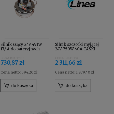
Silnik ssący 24V 491W
Silnik szczotki myjącej
17,4A do bateryjnych
24V 750W 40A TASKI
maszyn Taski swingo 350
4130739
/ 455 / 755 / 855 / 1255 /
730,87 zł
2 311,66 zł
1650 / 1850 / XP / 2100
4134417
Cena netto:
594,20 zł
Cena netto:
1 879,40 zł
do koszyka
do koszyka