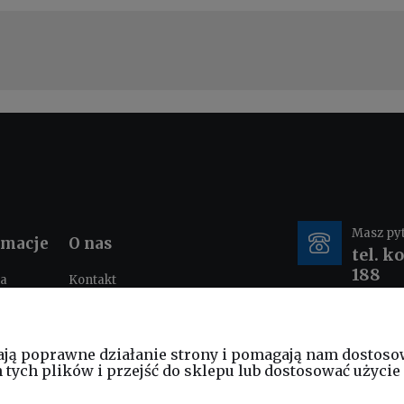
Masz py
rmacje
O nas
tel. k
188
ka
Kontakt
ności
O nas
tacje i
e-mail
nia
ają poprawne działanie strony i pomagają nam dostoso
sklep
ych plików i przejść do sklepu lub dostosować użycie 
am
ościowy