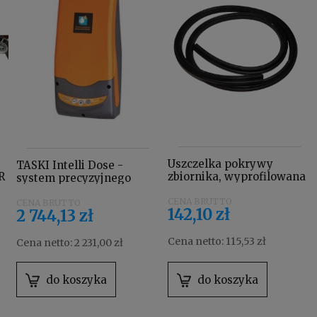
Uszczelka pokrywy
TASKI Intelli Dose -
R
zbiornika, wyprofilowana
system precyzyjnego
Taski swingo 4122571
dozowania chemii do
TASKI swingo XP 7516242
142,10 zł
2 744,13 zł
Cena netto:
115,53 zł
Cena netto:
2 231,00 zł
do koszyka
do koszyka