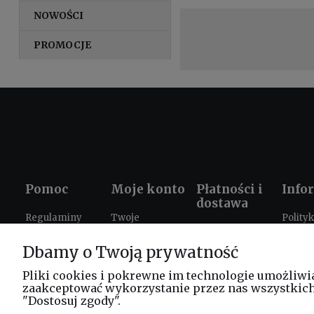
NOWOŚCI
PROMOCJE
Pomoc
Moje konto
Płatności i
Info
dostawa
Regulaminy
Twoje
Polity
Formy płatności
zamówienia
prywat
Ustawienia
Dbamy o Twoją prywatność
Czas i koszty
plików cookies
Ustawienia
Prezen
dostawy
konta
szkole
Zwroty i
Pliki cookies i pokrewne im technologie umożliwi
zaakceptować wykorzystanie przez nas wszystkich t
reklamacje
Progr
"Dostosuj zgody".
lojaln
FAQ