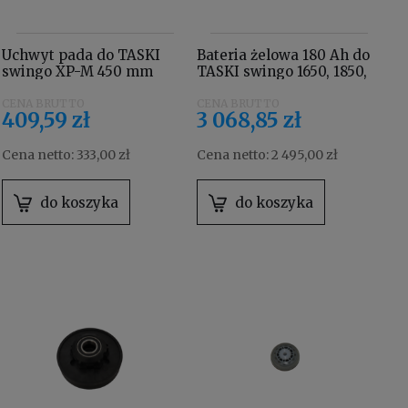
Uchwyt pada do TASKI
Bateria żelowa 180 Ah do
swingo XP-M 450 mm
TASKI swingo 1650, 1850,
7514648
XP, 2100 7514962
409,59 zł
3 068,85 zł
Cena netto:
333,00 zł
Cena netto:
2 495,00 zł
do koszyka
do koszyka