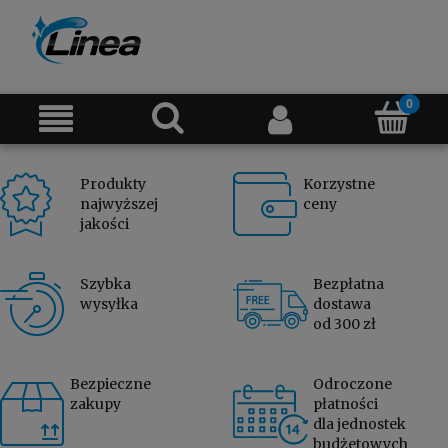
Produkty
Korzystne
najwyższej
ceny
jakości
Szybka
Bezpłatna
wysyłka
dostawa
od 300 zł
Bezpieczne
Odroczone
zakupy
płatności
dla jednostek
budżetowych