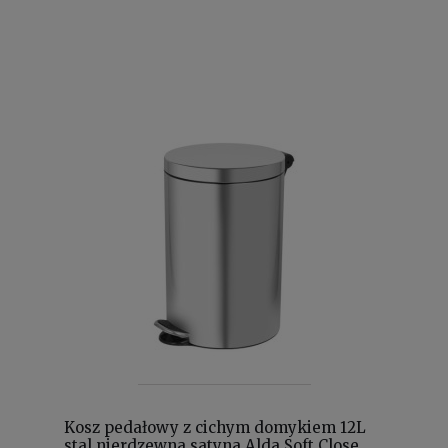
Kosz pedałowy z cichym domykiem 12L
stal nierdzewna satyna Alda Soft Close