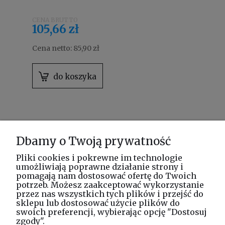
105,66 zł
Cena netto:
85,90 zł
do koszyka
Dbamy o Twoją prywatność
1
2
Pliki cookies i pokrewne im technologie
umożliwiają poprawne działanie strony i
pomagają nam dostosować ofertę do Twoich
potrzeb. Możesz zaakceptować wykorzystanie
przez nas wszystkich tych plików i przejść do
Metalowe i plastikowe kosze
sklepu lub dostosować użycie plików do
pedałowe na odpady
swoich preferencji, wybierając opcję "Dostosuj
zgody".