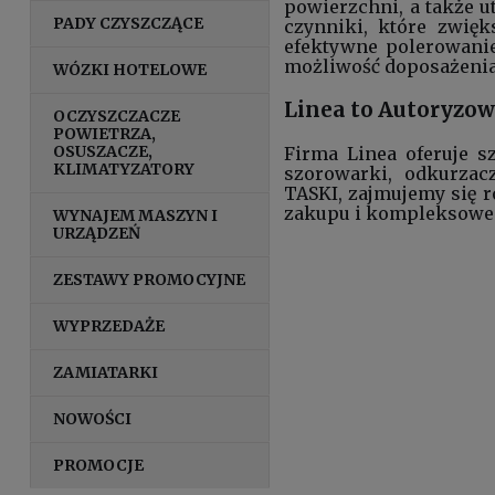
powierzchni, a także u
PADY CZYSZCZĄCE
czynniki, które zwię
efektywne polerowanie
możliwość doposażeni
WÓZKI HOTELOWE
Linea to Autoryzo
OCZYSZCZACZE
POWIETRZA,
OSUSZACZE,
Firma Linea
oferuje s
KLIMATYZATORY
szorowarki
,
odkurzac
TASKI, zajmujemy się
zakupu i kompleksowe 
WYNAJEM MASZYN I
URZĄDZEŃ
ZESTAWY PROMOCYJNE
WYPRZEDAŻE
ZAMIATARKI
NOWOŚCI
PROMOCJE