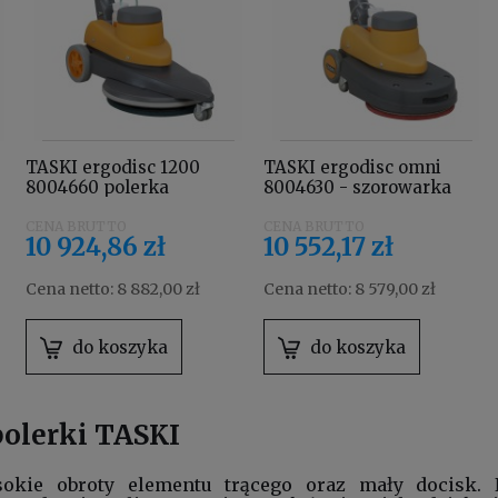
TASKI ergodisc 1200
TASKI ergodisc omni
8004660 polerka
8004630 - szorowarka
wysokoobrotowa o
szybkoobrotowa - System
prędkości obrotowej 1200
Omni
10 924,86 zł
10 552,17 zł
obr./min.
Cena netto:
8 882,00 zł
Cena netto:
8 579,00 zł
do koszyka
do koszyka
polerki TASKI
sokie obroty elementu trącego oraz mały docisk. 