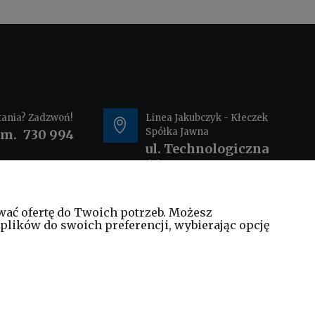
tania? Zadzwoń!
Linea Jakubczyk - Kłeczek
Spółka Jawna
om.
730 994
ul. Technologiczna
44
35-213 Rzeszów
wać ofertę do Twoich potrzeb. Możesz
@elinea.com.pl
plików do swoich preferencji, wybierając opcję