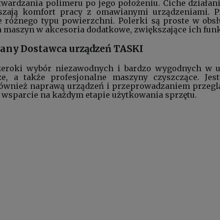
twardzania polimeru po jego położeniu. Ciche działan
kszają komfort pracy z omawianymi urządzeniami. P
 różnego typu powierzchni. Polerki są proste w obsł
a maszyn w
akcesoria dodatkowe
, zwiększające ich fun
wany Dostawca urządzeń TASKI
zeroki wybór niezawodnych i bardzo wygodnych w uż
ze
, a także
profesjonalne maszyny czyszczące
. Je
 również naprawą urządzeń i przeprowadzaniem prze
wsparcie na każdym etapie użytkowania sprzętu.