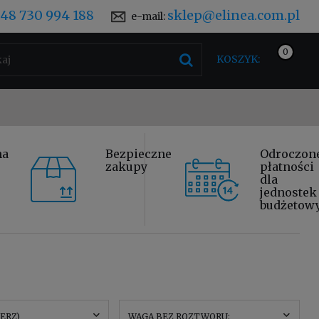
48 730 994 188
sklep@elinea.com.pl
e-mail:
KOSZYK:
na
Bezpieczne
Odroczon
zakupy
płatności
dla
jednostek
budżetow
IERZ)
WAGA BEZ ROZTWORU: