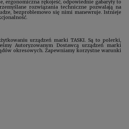
ie, ergonomiczna rękojeść, odpowiednie gabaryty to
rzemyślane rozwiązania techniczne pozwalają na
udze, bezproblemowo się nimi manewruje. Istnieje
kcjonalność.
ytkowaniu urządzeń marki TASKI. Są to polerki,
steśmy Autoryzowanym Dostawcą urządzeń marki
glądów okresowych. Zapewniamy korzystne warunki