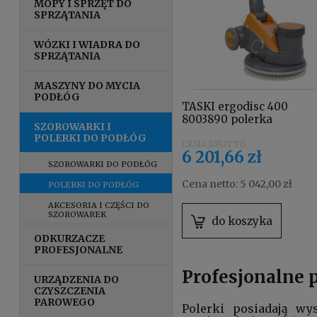
MOPY I SPRZĘT DO
SPRZĄTANIA
WÓZKI I WIADRA DO
SPRZĄTANIA
MASZYNY DO MYCIA
PODŁÓG
TASKI ergodisc 400
8003890 polerka
SZOROWARKI I
niskoobrotowa o
POLERKI DO PODŁÓG
prędkości obrotowej 400
6 201,66 zł
obr./min.
SZOROWARKI DO PODŁÓG
Cena netto:
5 042,00 zł
POLERKI DO PODŁÓG
AKCESORIA I CZĘŚCI DO
SZOROWAREK
do koszyka
ODKURZACZE
PROFESJONALNE
Profesjonalne 
URZĄDZENIA DO
CZYSZCZENIA
PAROWEGO
Polerki posiadają wy