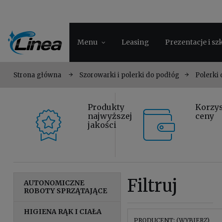
Menu
Leasing
Prezentacje i sz
Strona główna
Szorowarki i polerki do podłóg
Polerki
Produkty
Korzy
najwyższej
ceny
jakości
Filtruj
AUTONOMICZNE
ROBOTY SPRZĄTAJĄCE
HIGIENA RĄK I CIAŁA
PRODUCENT: (WYBIERZ)