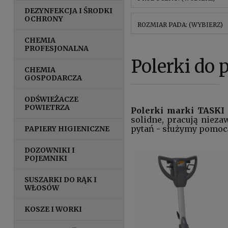
DEZYNFEKCJA I ŚRODKI
OCHRONY
ROZMIAR PADA: (WYBIERZ)
CHEMIA
PROFESJONALNA
Polerki do 
CHEMIA
GOSPODARCZA
ODŚWIEŻACZE
POWIETRZA
Polerki marki TASKI
solidne, pracują niez
pytań - służymy pomoc
PAPIERY HIGIENICZNE
DOZOWNIKI I
POJEMNIKI
SUSZARKI DO RĄK I
WŁOSÓW
KOSZE I WORKI