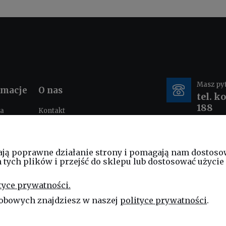
Masz py
rmacje
O nas
tel. k
188
ka
Kontakt
ności
O nas
tacje i
e-mail
nia
ają poprawne działanie strony i pomagają nam dostoso
sklep
ych plików i przejść do sklepu lub dostosować użycie 
am
ościowy
tyce prywatności.
ng
obowych znajdziesz w naszej
polityce prywatności
.