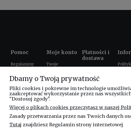
Pomoc
Moje konto
Płatności i
Info
dostawa
Regulaminy
Twoje
Polity
Formy płatności
zamówienia
prywat
Ustawienia
Dbamy o Twoją prywatność
Czas i koszty
plików cookies
Ustawienia
Prezen
dostawy
konta
szkole
Zwroty i
Pliki cookies i pokrewne im technologie umożliwi
zaakceptować wykorzystanie przez nas wszystkich t
reklamacje
Progr
"Dostosuj zgody".
lojaln
FAQ
Więcej o plikach cookies przeczytasz w naszej Poli
Leasi
Zasady przetwarzania przez nas Twoich danych os
Blog
Tutaj
znajdziesz Regulamin strony internetowej