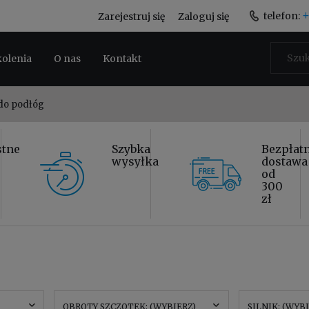
+
telefon:
Zarejestruj się
Zaloguj się
kolenia
O nas
Kontakt
 do podłóg
stne
Szybka
Bezpłat
wysyłka
dostawa
od
300
zł
OBROTY SZCZOTEK: (WYBIERZ)
SILNIK: (WYB