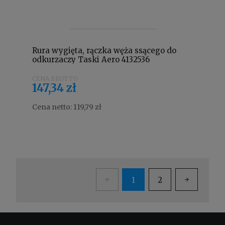
Rura wygięta, rączka węża ssącego do
odkurzaczy Taski Aero 4132536
147,34 zł
Cena netto:
119,79 zł
1
2