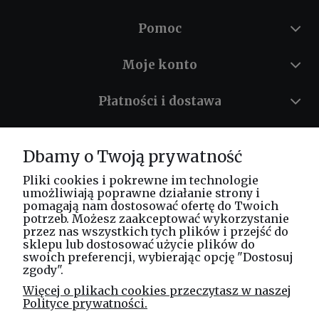
Pomoc
Moje konto
Płatności i dostawa
Informacje
Dbamy o Twoją prywatność
O nas
Pliki cookies i pokrewne im technologie
umożliwiają poprawne działanie strony i
pomagają nam dostosować ofertę do Twoich
potrzeb. Możesz zaakceptować wykorzystanie
Masz pytania? Zadzwoń!
przez nas wszystkich tych plików i przejść do
tel. kom.
730 994 188
sklepu lub dostosować użycie plików do
swoich preferencji, wybierając opcję "Dostosuj
zgody".
Linea Jakubczyk - Kłeczek
Więcej o plikach cookies przeczytasz w naszej
Spółka Jawna
Polityce prywatności.
ul. Technologiczna 44