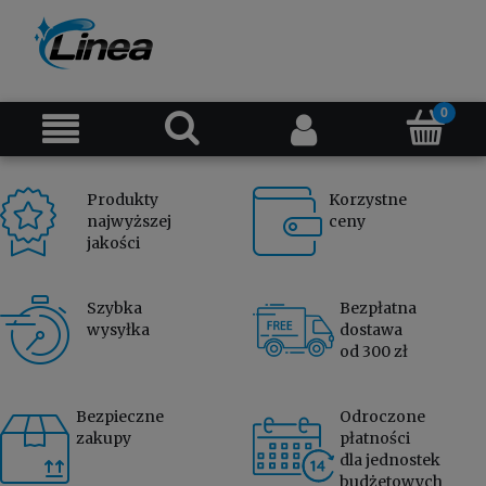
Produkty
Korzystne
najwyższej
ceny
jakości
Szybka
Bezpłatna
wysyłka
dostawa
od 300 zł
Bezpieczne
Odroczone
zakupy
płatności
dla jednostek
budżetowych