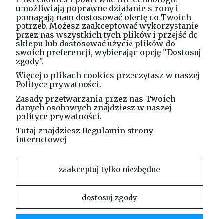
umożliwiają poprawne działanie strony i
pomagają nam dostosować ofertę do Twoich
potrzeb. Możesz zaakceptować wykorzystanie
Masz pytania? Zadzwoń!
przez nas wszystkich tych plików i przejść do
tel. kom.
730 994 188
sklepu lub dostosować użycie plików do
swoich preferencji, wybierając opcję "Dostosuj
zgody".
Linea Jakubczyk - Kłeczek
Więcej o plikach cookies przeczytasz w naszej
Spółka Jawna
Polityce prywatności.
ul. Technologiczna 44
Zasady przetwarzania przez nas Twoich
35-213 Rzeszów
danych osobowych znajdziesz w naszej
polityce prywatności
.
e-mail
Tutaj
znajdziesz Regulamin strony
sklep@elinea.com.pl
internetowej
zaakceptuj tylko niezbędne
dostosuj zgody
Właścicielem niniejszej witryny internetowej jest firma Linea Jakubczyk – Kłeczek Spółka
Jawna. Zabrania się kopiowania i rozpowszechniania treści zamieszczonych na stronie bez