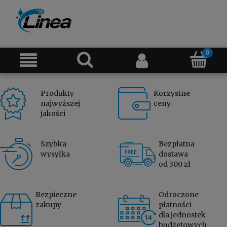
Produkty
Korzystne
najwyższej
ceny
jakości
Szybka
Bezpłatna
wysyłka
dostawa
od 300 zł
Bezpieczne
Odroczone
zakupy
płatności
dla jednostek
budżetowych