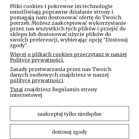
O nas
Pliki cookies i pokrewne im technologie
umożliwiają poprawne działanie strony i
pomagają nam dostosować ofertę do Twoich
potrzeb. Możesz zaakceptować wykorzystanie
Masz pytania? Zadzwoń!
przez nas wszystkich tych plików i przejść do
tel. kom.
730 994 188
sklepu lub dostosować użycie plików do
swoich preferencji, wybierając opcję "Dostosuj
zgody".
Linea Jakubczyk - Kłeczek
Więcej o plikach cookies przeczytasz w naszej
Spółka Jawna
Polityce prywatności.
ul. Technologiczna 44
Zasady przetwarzania przez nas Twoich
35-213 Rzeszów
danych osobowych znajdziesz w naszej
polityce prywatności
.
e-mail
Tutaj
znajdziesz Regulamin strony
sklep@elinea.com.pl
internetowej
zaakceptuj tylko niezbędne
dostosuj zgody
Właścicielem niniejszej witryny internetowej jest firma Linea Jakubczyk – Kłeczek Spółka