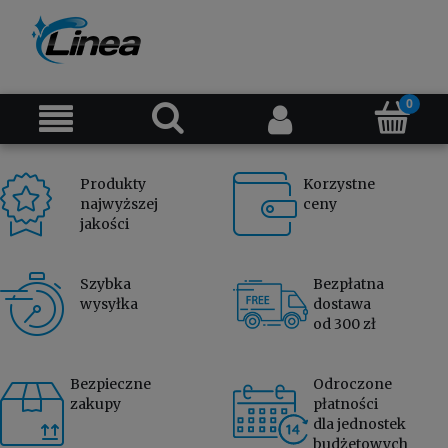
Produkty
Korzystne
najwyższej
ceny
jakości
Szybka
Bezpłatna
wysyłka
dostawa
od 300 zł
Bezpieczne
Odroczone
zakupy
płatności
dla jednostek
budżetowych