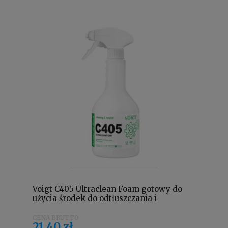
Voigt C405 Ultraclean Foam gotowy do
użycia środek do odtłuszczania i
gruntownego mycia, aktywna piana 600
ml
21,40 zł