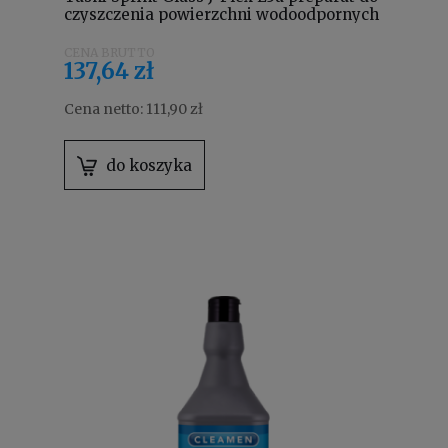
czyszczenia powierzchni wodoodpornych
i szkła 1,5 L 7512216
137,64 zł
Cena netto:
111,90 zł
do koszyka