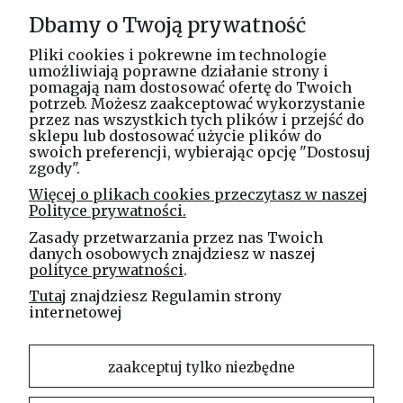
Informacje
Dbamy o Twoją prywatność
O nas
Pliki cookies i pokrewne im technologie
umożliwiają poprawne działanie strony i
pomagają nam dostosować ofertę do Twoich
potrzeb. Możesz zaakceptować wykorzystanie
Masz pytania? Zadzwoń!
przez nas wszystkich tych plików i przejść do
tel. kom.
730 994 188
sklepu lub dostosować użycie plików do
swoich preferencji, wybierając opcję "Dostosuj
zgody".
Linea Jakubczyk - Kłeczek
Więcej o plikach cookies przeczytasz w naszej
Spółka Jawna
Polityce prywatności.
ul. Technologiczna 44
Zasady przetwarzania przez nas Twoich
35-213 Rzeszów
danych osobowych znajdziesz w naszej
polityce prywatności
.
e-mail
Tutaj
znajdziesz Regulamin strony
sklep@elinea.com.pl
internetowej
zaakceptuj tylko niezbędne