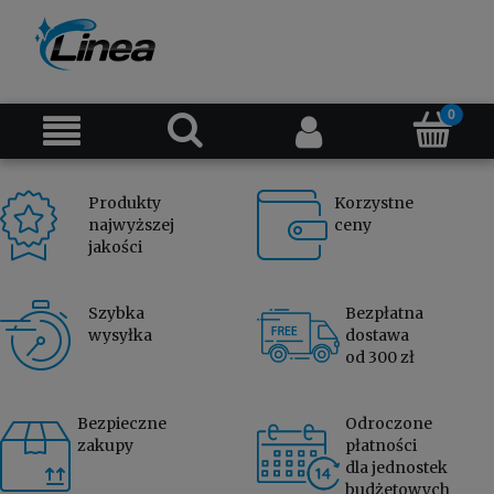
Produkty
Korzystne
najwyższej
ceny
jakości
Szybka
Bezpłatna
wysyłka
dostawa
od 300 zł
Bezpieczne
Odroczone
zakupy
płatności
dla jednostek
budżetowych