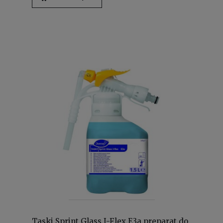
Taski Sprint Glass J-Flex E3a preparat do