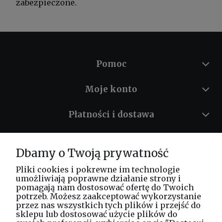
zabezpieczone.
Pomoc
Moje konto
Płatności i dostawa
Informacje
Dbamy o Twoją prywatność
O nas
Pliki cookies i pokrewne im technologie
umożliwiają poprawne działanie strony i
pomagają nam dostosować ofertę do Twoich
potrzeb. Możesz zaakceptować wykorzystanie
Masz pytania? Zadzwoń!
przez nas wszystkich tych plików i przejść do
tel. kom.
730 994 188
sklepu lub dostosować użycie plików do