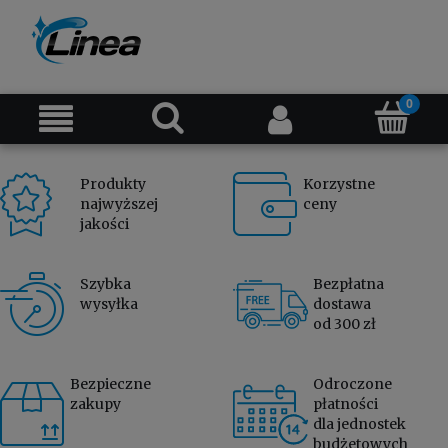
Produkty
Korzystne
najwyższej
ceny
jakości
Szybka
Bezpłatna
wysyłka
dostawa
od 300 zł
Bezpieczne
Odroczone
zakupy
płatności
dla jednostek
budżetowych