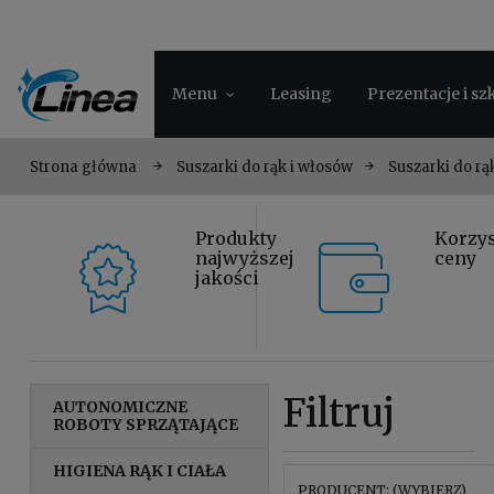
Menu
Leasing
Prezentacje i sz
Strona główna
Suszarki do rąk i włosów
Suszarki do rą
Produkty
Korzy
najwyższej
ceny
jakości
Filtruj
AUTONOMICZNE
ROBOTY SPRZĄTAJĄCE
HIGIENA RĄK I CIAŁA
PRODUCENT: (WYBIERZ)