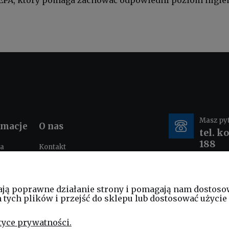
HEPA, który pomaga zachować odpowiedni poziom higien
Masz py
rmacje
O nas
tel. k
188
ka
Kontakt
ności
O nas
tacje i
e-mail
nia
ają poprawne działanie strony i pomagają nam dostoso
sklep
ych plików i przejść do sklepu lub dostosować użycie 
am
ościowy
tyce prywatności.
ng