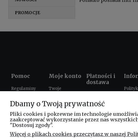
Ponadto posiada filtr 
PROMOCJE
Pomoc
Moje konto
Płatności i
Info
dostawa
Regulaminy
Twoje
Polity
Formy płatności
zamówienia
prywat
Ustawienia
Dbamy o Twoją prywatność
Czas i koszty
plików cookies
Ustawienia
Prezen
dostawy
konta
szkole
Zwroty i
Pliki cookies i pokrewne im technologie umożliwi
zaakceptować wykorzystanie przez nas wszystkich t
reklamacje
Progr
"Dostosuj zgody".
lojaln
FAQ
Więcej o plikach cookies przeczytasz w naszej Poli
Leasi