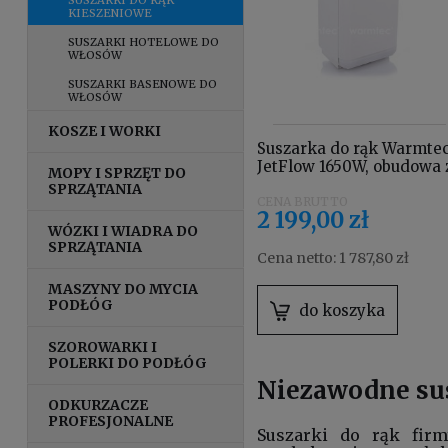
KIESZENIOWE
SUSZARKI HOTELOWE DO
WŁOSÓW
SUSZARKI BASENOWE DO
WŁOSÓW
KOSZE I WORKI
Suszarka do rąk Warmte
JetFlow 1650W, obudowa 
MOPY I SPRZĘT DO
tworzywa ABS, biała
SPRZĄTANIA
2 199,00 zł
WÓZKI I WIADRA DO
SPRZĄTANIA
Cena netto:
1 787,80 zł
MASZYNY DO MYCIA
PODŁÓG
do koszyka
SZOROWARKI I
POLERKI DO PODŁÓG
Niezawodne su
ODKURZACZE
PROFESJONALNE
Suszarki do rąk fir