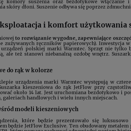
kę komory suszenia oraz bezdotykowe włączanie i 
a skóry dłoni. Suszenie odbywa się poprzez zdmuchni
sploatacja i komfort użytkowania 
niowej
to rozwiązanie wygodne, zapewniające oszczęd
nie zużywanych
ręczników papierowych
). Inwestycja 
 urządzeń polskiej marki Warmtec. Sprzęt nie tylko 
ą, ale też stanowi niebanalną ozdobę wnętrz. Suszar
e do rąk w kolorze
epie urządzenia marki Warmtec występują w czterech 
Suszarka kieszeniowa do rąk JetFlow przy częstotl
ować około 14 lat. Jest uruchomiana bezdotykowo i pos
h, galeriach handlowych i wielu innych miejscach.
wśród modeli kieszeniowych
ządzenia, które będzie prezentowało się luksusow
em będzie JetFlow Exclusive. Ten obudowany metalem p