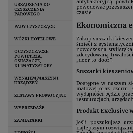
antybakteryjną powło
URZĄDZENIA DO
powodować przesuszeni
CZYSZCZENIA
czasie.
PAROWEGO
Ekonomiczna ek
PADY CZYSZCZĄCE
Zakup suszarki kiesze
WÓZKI HOTELOWE
śmieci z systematycz
nowoczesna stylistyka
OCZYSZCZACZE
zdecydowaną trwałości
POWIETRZA,
„door-to-door”.
OSUSZACZE,
KLIMATYZATORY
Suszarki kieszeniow
WYNAJEM MASZYN I
URZĄDZEŃ
Dostępne w naszym skl
matowej oraz czerni. 
wydajności będzie prac
ZESTAWY PROMOCYJNE
restauracjach, urzędac
WYPRZEDAŻE
Produkt Exclusive 
ZAMIATARKI
Jeśli poszukujesz ur
najlepszym rozwiązani
NOWOŚCI