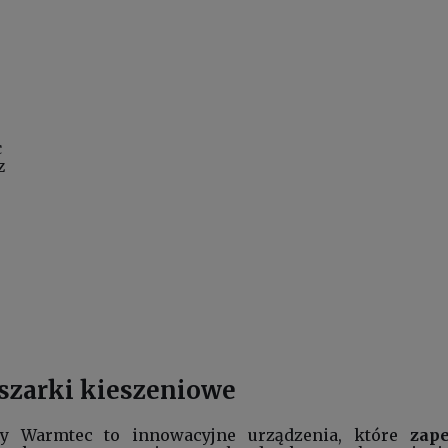
c
z
szarki kieszeniowe
my Warmtec to innowacyjne urządzenia, które
zap