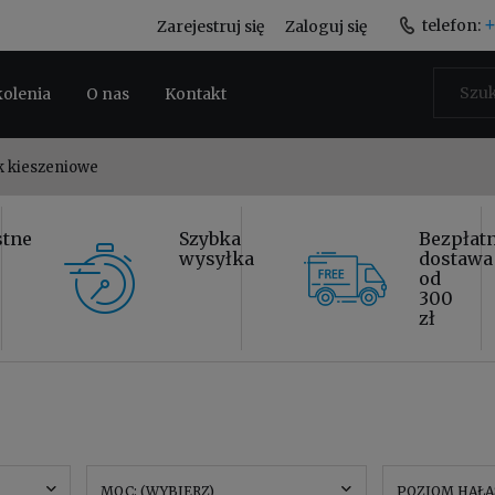
+
telefon:
Zarejestruj się
Zaloguj się
kolenia
O nas
Kontakt
k kieszeniowe
stne
Szybka
Bezpłat
wysyłka
dostawa
od
300
zł
MOC: (WYBIERZ)
POZIOM HAŁAS