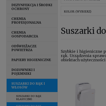
DEZYNFEKCJA I ŚRODKI
OCHRONY
KOLOR: (WYBIERZ)
CHEMIA
PROFESJONALNA
Suszarki do
CHEMIA
GOSPODARCZA
ODŚWIEŻACZE
POWIETRZA
Szybkie i higieniczne 
rąk. Urządzenia sprawd
obiektach użyteczności
PAPIERY HIGIENICZNE
DOZOWNIKI I
POJEMNIKI
SUSZARKI DO RĄK I
WŁOSÓW
SUSZARKI DO RĄK
KLASYCZNE
SUSZARKI DO RĄK