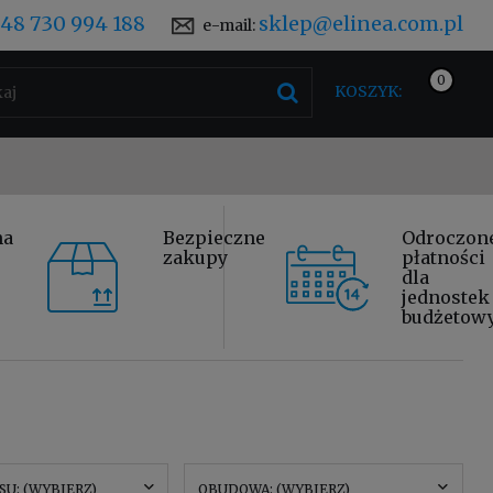
48 730 994 188
sklep@elinea.com.pl
e-mail:
KOSZYK:
na
Bezpieczne
Odroczon
zakupy
płatności
dla
jednostek
budżetow
U: (WYBIERZ)
OBUDOWA: (WYBIERZ)