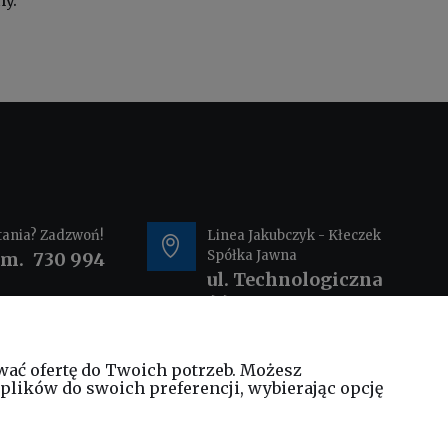
y.
tania? Zadzwoń!
Linea Jakubczyk - Kłeczek
Spółka Jawna
om.
730 994
ul. Technologiczna
44
35-213 Rzeszów
wać ofertę do Twoich potrzeb. Możesz
@elinea.com.pl
plików do swoich preferencji, wybierając opcję