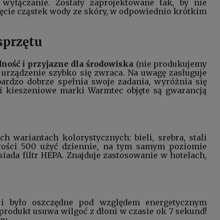
wyłączanie. Zostały zaprojektowane tak, by nie
ęcie cząstek wody ze skóry, w odpowiednio krótkim
sprzętu
ność i przyjazne dla środowiska
(nie produkujemy
w urządzenie szybko się zwraca. Na uwagę zasługuje
bardzo dobrze spełnia swoje zadania, wyróżnia się
ki kieszeniowe marki Warmtec objęte są gwarancją
wariantach kolorystycznych: bieli, srebra, stali
iwości 500 użyć dziennie, na tym samym poziomie
iada filtr HEPA. Znajduje zastosowanie w hotelach,
o i było oszczędne pod względem energetycznym
rodukt usuwa wilgoć z dłoni w czasie ok 7 sekund!