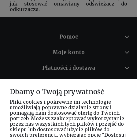
jak stosować omawiany
odświeżacz
do
odkurzacza.
Pomoc
Moje konto
Płatności i dostawa
Informacje
Dbamy o Twoją prywatność
O nas
Pliki cookies i pokrewne im technologie
umożliwiają poprawne działanie strony i
pomagają nam dostosować ofertę do Twoich
potrzeb. Możesz zaakceptować wykorzystanie
Masz pytania? Zadzwoń!
przez nas wszystkich tych plików i przejść do
tel. kom.
730 994 188
sklepu lub dostosować użycie plików do
swoich preferencji, wybierając opcję "Dostosuj