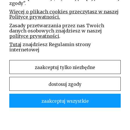
zgody".
Linea Jakubczyk - Kłeczek
Więcej o plikach cookies przeczytasz w naszej
Spółka Jawna
Polityce prywatności.
ul. Technologiczna 44
Zasady przetwarzania przez nas Twoich
35-213 Rzeszów
danych osobowych znajdziesz w naszej
polityce prywatności
.
e-mail
Tutaj
znajdziesz Regulamin strony
sklep@elinea.com.pl
internetowej
zaakceptuj tylko niezbędne
dostosuj zgody
Właścicielem niniejszej witryny internetowej jest firma Linea Jakubczyk – Kłeczek Spółka
Jawna. Zabrania się kopiowania i rozpowszechniania treści zamieszczonych na stronie bez
zaakceptuj wszystkie
zgody właściciela strony.
Linea Jakubczyk – Kłeczek Spółka Jawna | ul. Technologiczna 44 | 35-213 Rzeszów |
tel.kom.:
730 994 188
| mail:
sklep@elinea.com.pl
pokaż pełną wersję strony