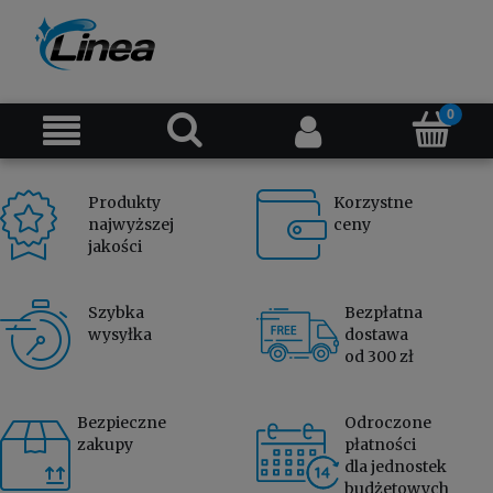
Produkty
Korzystne
najwyższej
ceny
jakości
Szybka
Bezpłatna
wysyłka
dostawa
od 300 zł
Bezpieczne
Odroczone
zakupy
płatności
dla jednostek
budżetowych