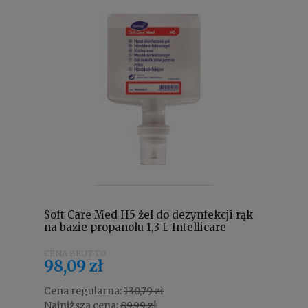
Soft Care Med H5 żel do dezynfekcji rąk
na bazie propanolu 1,3 L Intellicare
100938826
98,09 zł
Cena regularna:
130,79 zł
Najniższa cena:
89,99 zł