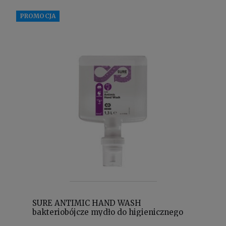
PROMOCJA
SURE ANTIMIC HAND WASH
bakteriobójcze mydło do higienicznego
mycia rąk 1,3L Intellicare 101109486