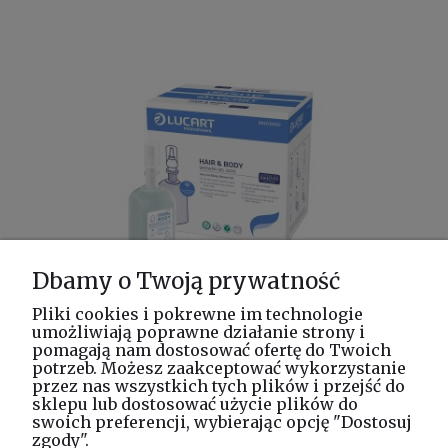
Dbamy o Twoją prywatność
Pliki cookies i pokrewne im technologie
umożliwiają poprawne działanie strony i
Ekskluzywny żel do włosów i ciała 1000
pomagają nam dostosować ofertę do Twoich
ml Lucart Hair & Body Shower Gel
potrzeb. Możesz zaakceptować wykorzystanie
89103000
przez nas wszystkich tych plików i przejść do
sklepu lub dostosować użycie plików do
37,76 zł
swoich preferencji, wybierając opcję "Dostosuj
zgody".