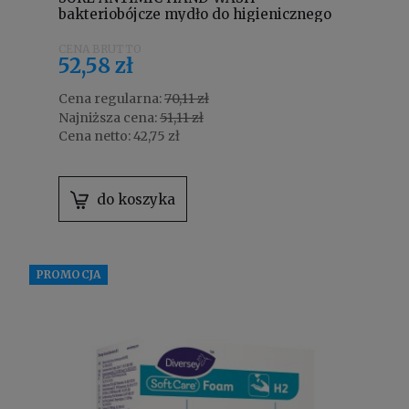
bakteriobójcze mydło do higienicznego
mycia rąk 800 ml 101109483
52,58 zł
Cena regularna:
70,11 zł
Najniższa cena:
51,11 zł
Cena netto:
42,75 zł
do koszyka
PROMOCJA