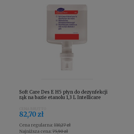
Soft Care Des E H5 płyn do dezynfekcji
rąk na bazie etanolu 1,3 L Intellicare
100938828
82,70 zł
Cena regularna:
110,27 zł
Najniższa cena:
75,90 zł