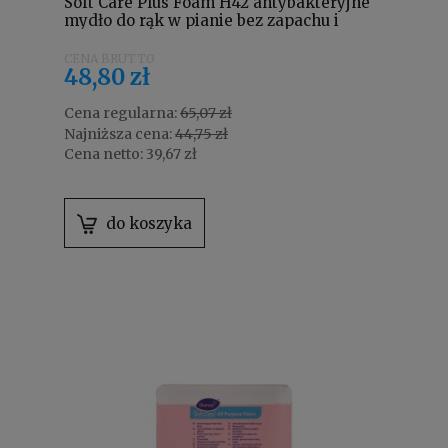
Soft Care Plus Foam H42 antybakteryjne
mydło do rąk w pianie bez zapachu i
barwników 700 ml 100985879
48,80 zł
Cena regularna:
65,07 zł
Najniższa cena:
44,75 zł
Cena netto:
39,67 zł
do koszyka