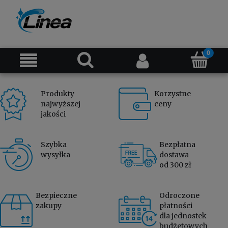
Produkty
Korzystne
najwyższej
ceny
jakości
Szybka
Bezpłatna
wysyłka
dostawa
od 300 zł
Bezpieczne
Odroczone
zakupy
płatności
dla jednostek
budżetowych