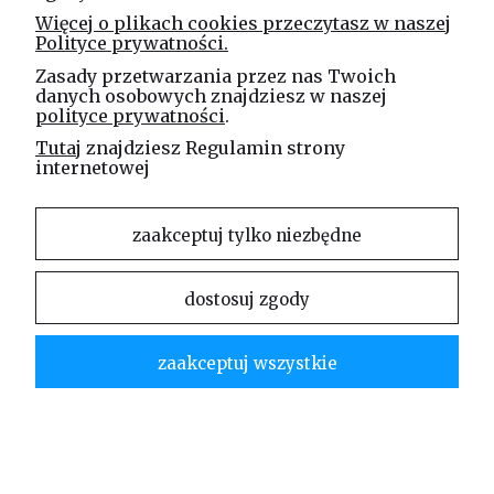
Cena netto:
30,70 zł
Więcej o plikach cookies przeczytasz w naszej
Polityce prywatności.
do koszyka
Zasady przetwarzania przez nas Twoich
danych osobowych znajdziesz w naszej
polityce prywatności
.
Tutaj
znajdziesz Regulamin strony
internetowej
1
2
zaakceptuj tylko niezbędne
dostosuj zgody
Wkłady cenionych marek,
przeznaczone do zastosowania
zaakceptuj wszystkie
w dozownikach
Posiadamy preparaty takich marek jak
Diversey
,
Lucart Professional
,
Papernet
. Ciekawym rozwiązaniem są