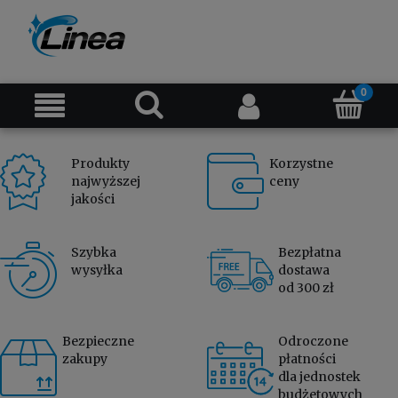
Produkty
Korzystne
najwyższej
ceny
jakości
Szybka
Bezpłatna
wysyłka
dostawa
od 300 zł
Bezpieczne
Odroczone
zakupy
płatności
dla jednostek
budżetowych