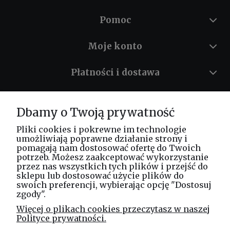
Pomoc
Moje konto
Płatności i dostawa
Informacje
Dbamy o Twoją prywatność
O nas
Pliki cookies i pokrewne im technologie
umożliwiają poprawne działanie strony i
pomagają nam dostosować ofertę do Twoich
potrzeb. Możesz zaakceptować wykorzystanie
Masz pytania? Zadzwoń!
przez nas wszystkich tych plików i przejść do
tel. kom.
730 994 188
sklepu lub dostosować użycie plików do
swoich preferencji, wybierając opcję "Dostosuj
zgody".
Linea Jakubczyk - Kłeczek
Więcej o plikach cookies przeczytasz w naszej
Spółka Jawna
Polityce prywatności.
ul. Technologiczna 44