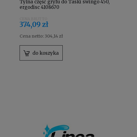
Tylna część gryfu do Taski swingo 450,
ergodisc 4108670
374,09 zł
Cena netto:
304,14 zł
do koszyka