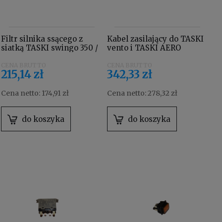
Filtr silnika ssącego z
Kabel zasilający do TASKI
siatką TASKI swingo 350 /
vento i TASKI AERO
455, procarpet 30 / 45
4133284
4126089
215,14 zł
342,33 zł
Cena netto:
174,91 zł
Cena netto:
278,32 zł
do koszyka
do koszyka