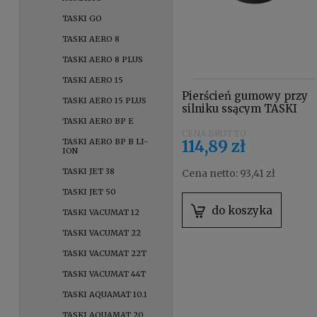
TASKI GO
TASKI AERO 8
TASKI AERO 8 PLUS
TASKI AERO 15
Pierścień gumowy przy
TASKI AERO 15 PLUS
silniku ssącym TASKI
swingo / procarpet
TASKI AERO BP E
4122676
TASKI AERO BP B LI-
114,89 zł
ION
TASKI JET 38
Cena netto:
93,41 zł
TASKI JET 50
do koszyka
TASKI VACUMAT 12
TASKI VACUMAT 22
TASKI VACUMAT 22T
TASKI VACUMAT 44T
TASKI AQUAMAT 10.1
TASKI AQUAMAT 20