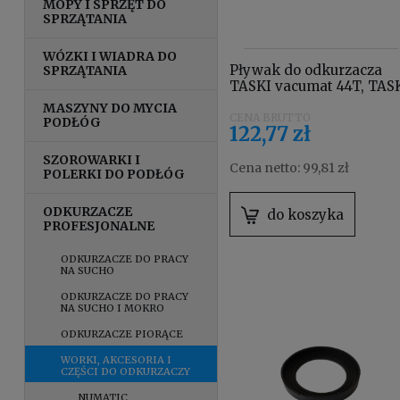
MOPY I SPRZĘT DO
SPRZĄTANIA
WÓZKI I WIADRA DO
Pływak do odkurzacza
SPRZĄTANIA
TASKI vacumat 44T, TAS
aquamat 10/20 4094890
MASZYNY DO MYCIA
PODŁÓG
122,77 zł
SZOROWARKI I
Cena netto:
99,81 zł
POLERKI DO PODŁÓG
ODKURZACZE
do koszyka
PROFESJONALNE
ODKURZACZE DO PRACY
NA SUCHO
ODKURZACZE DO PRACY
NA SUCHO I MOKRO
ODKURZACZE PIORĄCE
WORKI, AKCESORIA I
CZĘŚCI DO ODKURZACZY
NUMATIC