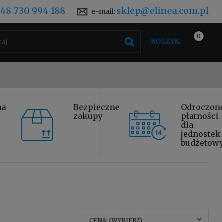
48 730 994 188
sklep@elinea.com.pl
e-mail:
KOSZYK:
na
Bezpieczne
Odroczon
zakupy
płatności
dla
jednostek
budżetow
CENA: (WYBIERZ)