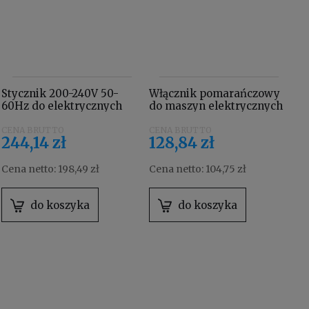
Stycznik 200-240V 50-
Włącznik pomarańczowy
60Hz do elektrycznych
do maszyn elektrycznych
maszyn TASKI 4130066
Taski swingo / procarpet /
aquamat 4122550
244,14 zł
128,84 zł
Cena netto:
198,49 zł
Cena netto:
104,75 zł
do koszyka
do koszyka