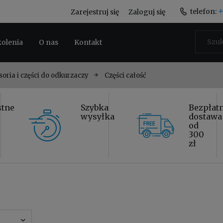
+
telefon:
Zarejestruj się
Zaloguj się
kolenia
O nas
Kontakt
soria i części do odkurzaczy
Części całość
stne
Szybka
Bezpłat
wysyłka
dostawa
od
300
zł