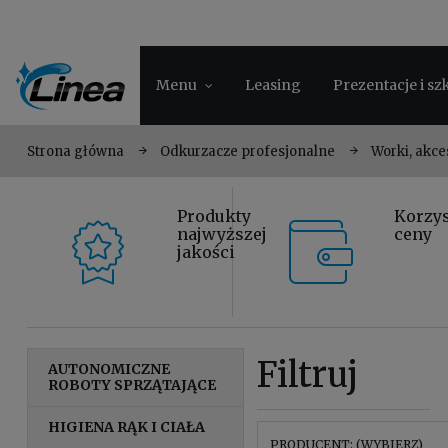
Menu
Leasing
Prezentacje i sz
Strona główna
Odkurzacze profesjonalne
Worki, akce
Produkty
Korzy
najwyższej
ceny
jakości
Filtruj
AUTONOMICZNE
ROBOTY SPRZĄTAJĄCE
HIGIENA RĄK I CIAŁA
PRODUCENT: (WYBIERZ)