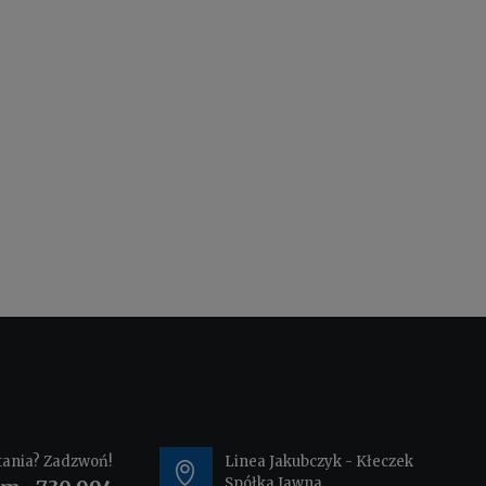
tania? Zadzwoń!
Linea Jakubczyk - Kłeczek
Spółka Jawna