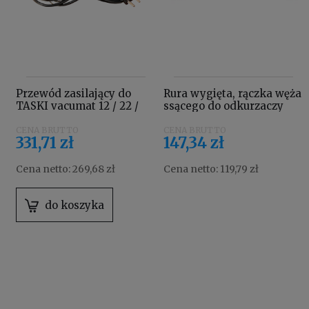
Przewód zasilający do
Rura wygięta, rączka węża
TASKI vacumat 12 / 22 /
ssącego do odkurzaczy
22T / 44T oraz TASKI
Taski Aero 4132536
swingo 150 E 4101670
331,71 zł
147,34 zł
Cena netto:
269,68 zł
Cena netto:
119,79 zł
do koszyka