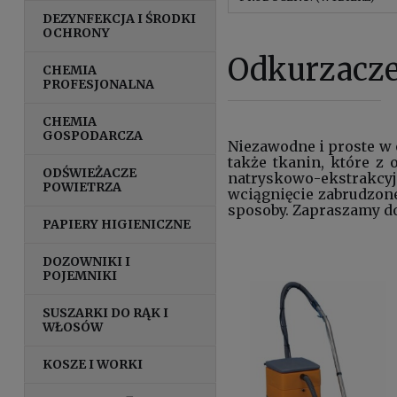
DEZYNFEKCJA I ŚRODKI
OCHRONY
Odkurzacze
CHEMIA
PROFESJONALNA
CHEMIA
GOSPODARCZA
Niezawodne i proste w
także tkanin, które z
ODŚWIEŻACZE
natryskowo-ekstrakcyj
POWIETRZA
wciągnięcie zabrudzon
sposoby. Zapraszamy d
PAPIERY HIGIENICZNE
DOZOWNIKI I
POJEMNIKI
SUSZARKI DO RĄK I
WŁOSÓW
KOSZE I WORKI