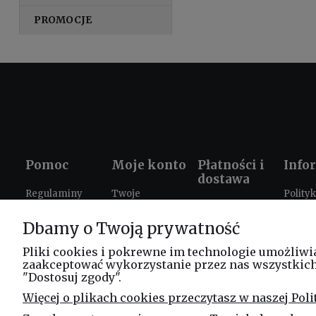
PROMOCJE
Pomoc
Moje konto
Płatności i
Info
dostawa
Regulaminy
Twoje
Polity
Formy płatności
zamówienia
prywat
Ustawienia
Dbamy o Twoją prywatność
Czas i koszty
plików cookies
Ustawienia
Prezen
dostawy
konta
szkole
Zwroty i
Pliki cookies i pokrewne im technologie umożliwi
zaakceptować wykorzystanie przez nas wszystkich t
reklamacje
Progr
"Dostosuj zgody".
lojaln
FAQ
Więcej o plikach cookies przeczytasz w naszej Poli
Leasi