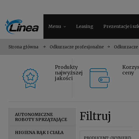
Menu
Leasing
Prezentacje i sz
Strona główna
Odkurzacze profesjonalne
Odkurzacze 
Produkty
Korzy
najwyższej
ceny
jakości
Filtruj
AUTONOMICZNE
ROBOTY SPRZĄTAJĄCE
HIGIENA RĄK I CIAŁA
PRODUCENT: (WYBIERZ)