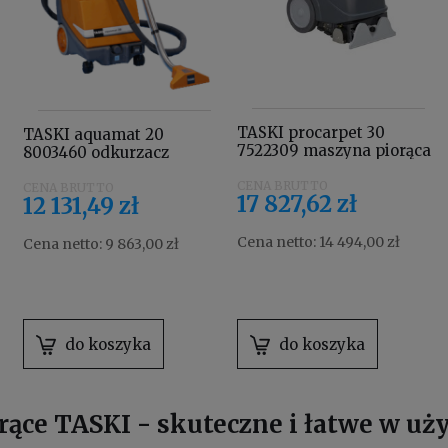
TASKI procarpet 30
TASKI aquamat 20
7522309 maszyna piorąca
8003460 odkurzacz
piorący
17 827,62 zł
12 131,49 zł
Cena netto:
14 494,00 zł
Cena netto:
9 863,00 zł
do koszyka
do koszyka
rące TASKI - skuteczne i łatwe w uż