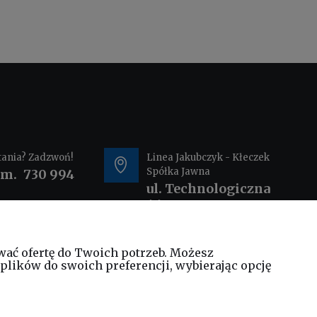
tania? Zadzwoń!
Linea Jakubczyk - Kłeczek
Spółka Jawna
om.
730 994
ul. Technologiczna
44
35-213 Rzeszów
wać ofertę do Twoich potrzeb. Możesz
@elinea.com.pl
plików do swoich preferencji, wybierając opcję