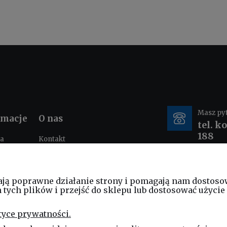
Masz py
rmacje
O nas
tel. k
188
ka
Kontakt
ności
O nas
tacje i
e-mail
nia
ają poprawne działanie strony i pomagają nam dostoso
sklep
ych plików i przejść do sklepu lub dostosować użycie 
am
ościowy
tyce prywatności.
ng