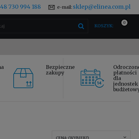
48 730 994 188
sklep@elinea.com.pl
e-mail:
KOSZYK:
na
Bezpieczne
Odroczon
zakupy
płatności
dla
jednostek
budżetow
CENA: (WYBIERZ)