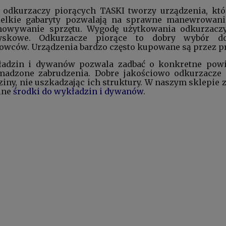
 odkurzaczy piorących TASKI tworzy urządzenia, któ
ielkie gabaryty pozwalają na sprawne manewrowanie
owywanie sprzętu. Wygodę użytkowania odkurzaczy
ryskowe. Odkurzacze piorące to dobry wybór do
wców. Urządzenia bardzo często kupowane są przez pro
adzin i dywanów pozwala zadbać o konkretne powie
adzone zabrudzenia. Dobre jakościowo odkurzacze 
iny, nie uszkadzając ich struktury. W naszym sklepie 
alne
środki do wykładzin i dywanów
.