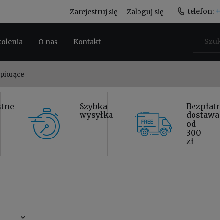
+
telefon:
Zarejestruj się
Zaloguj się
kolenia
O nas
Kontakt
piorące
stne
Szybka
Bezpłat
wysyłka
dostawa
od
300
zł