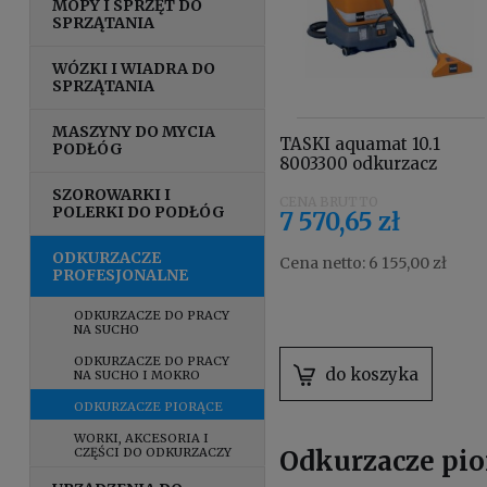
MOPY I SPRZĘT DO
SPRZĄTANIA
WÓZKI I WIADRA DO
SPRZĄTANIA
MASZYNY DO MYCIA
TASKI aquamat 10.1
PODŁÓG
8003300 odkurzacz
piorący
SZOROWARKI I
POLERKI DO PODŁÓG
7 570,65 zł
ODKURZACZE
Cena netto:
6 155,00 zł
PROFESJONALNE
ODKURZACZE DO PRACY
NA SUCHO
ODKURZACZE DO PRACY
do koszyka
NA SUCHO I MOKRO
ODKURZACZE PIORĄCE
WORKI, AKCESORIA I
CZĘŚCI DO ODKURZACZY
Odkurzacze pio