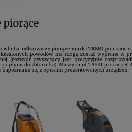
 piorące
 obsłudze
odkurzacze piorące marki TASKI
polecane są
 określonych powodów nie mogą zostać wyprane w pr
nej (roztwór czyszczący jest precyzyjnie rozprowad
ego płynu do zbiornika). Maszynami TASKI procarpet 
o zapoznania się z opisami prezentowanych urządzeń.