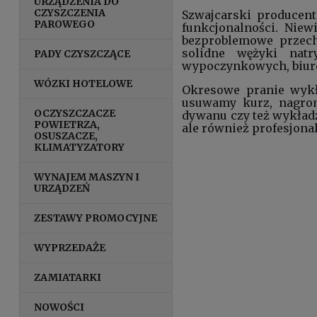
URZĄDZENIA DO
CZYSZCZENIA
Szwajcarski producent
PAROWEGO
funkcjonalności. Niew
bezproblemowe przech
solidne wężyki nat
PADY CZYSZCZĄCE
wypoczynkowych, biuro
WÓZKI HOTELOWE
Okresowe pranie wykł
usuwamy kurz, nagrom
OCZYSZCZACZE
dywanu czy też wykładz
POWIETRZA,
ale również profesjon
OSUSZACZE,
KLIMATYZATORY
WYNAJEM MASZYN I
URZĄDZEŃ
ZESTAWY PROMOCYJNE
WYPRZEDAŻE
ZAMIATARKI
NOWOŚCI