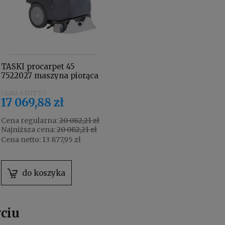
TASKI procarpet 45
7522027 maszyna piorąca
17 069,88 zł
Cena regularna:
20 082,21 zł
Najniższa cena:
20 082,21 zł
Cena netto:
13 877,95 zł
do koszyka
yciu