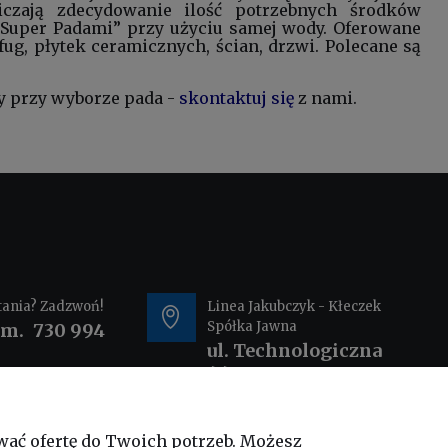
niczają zdecydowanie ilość potrzebnych środków
Super Padami” przy użyciu samej wody. Oferowane
, płytek ceramicznych, ścian, drzwi. Polecane są
y przy wyborze pada -
skontaktuj się
z nami.
tania? Zadzwoń!
Linea Jakubczyk - Kłeczek
Spółka Jawna
om.
730 994
ul. Technologiczna
44
35-213 Rzeszów
wać ofertę do Twoich potrzeb. Możesz