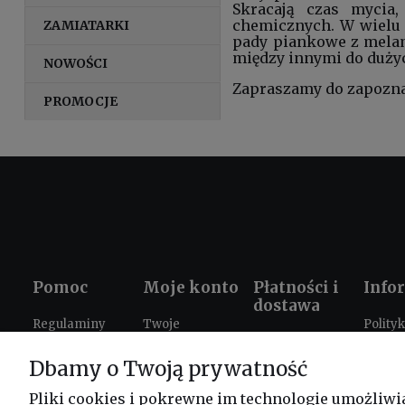
Skracają czas mycia,
chemicznych. W wielu 
ZAMIATARKI
pady piankowe z melam
między innymi do duży
NOWOŚCI
Zapraszamy do zapoznan
PROMOCJE
Pomoc
Moje konto
Płatności i
Info
dostawa
Regulaminy
Twoje
Polity
Formy płatności
zamówienia
prywat
Ustawienia
Dbamy o Twoją prywatność
Czas i koszty
plików cookies
Ustawienia
Prezen
dostawy
konta
szkole
Zwroty i
Pliki cookies i pokrewne im technologie umożliwi