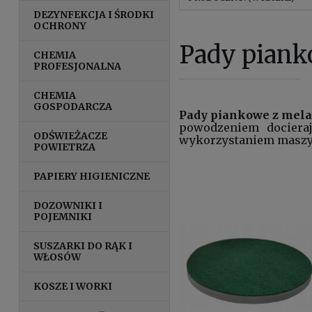
DEZYNFEKCJA I ŚRODKI
OCHRONY
Pady piank
CHEMIA
PROFESJONALNA
CHEMIA
GOSPODARCZA
Pady piankowe z mel
powodzeniem dociera
ODŚWIEŻACZE
wykorzystaniem maszy
POWIETRZA
PAPIERY HIGIENICZNE
DOZOWNIKI I
POJEMNIKI
SUSZARKI DO RĄK I
WŁOSÓW
KOSZE I WORKI