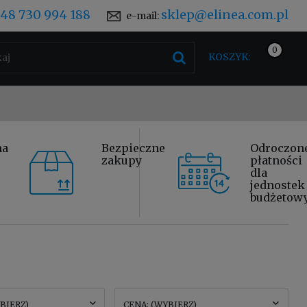
48 730 994 188
sklep@elinea.com.pl
e-mail:
KOSZYK:
na
Bezpieczne
Odroczon
zakupy
płatności
dla
jednostek
budżetow
BIERZ)
CENA: (WYBIERZ)