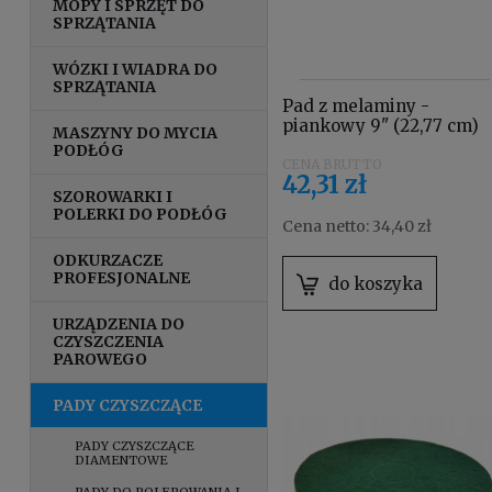
MOPY I SPRZĘT DO
SPRZĄTANIA
WÓZKI I WIADRA DO
SPRZĄTANIA
Pad z melaminy -
piankowy 9" (22,77 cm)
MASZYNY DO MYCIA
PODŁÓG
42,31 zł
SZOROWARKI I
POLERKI DO PODŁÓG
Cena netto:
34,40 zł
ODKURZACZE
PROFESJONALNE
do koszyka
URZĄDZENIA DO
CZYSZCZENIA
PAROWEGO
PADY CZYSZCZĄCE
PADY CZYSZCZĄCE
DIAMENTOWE
PADY DO POLEROWANIA I