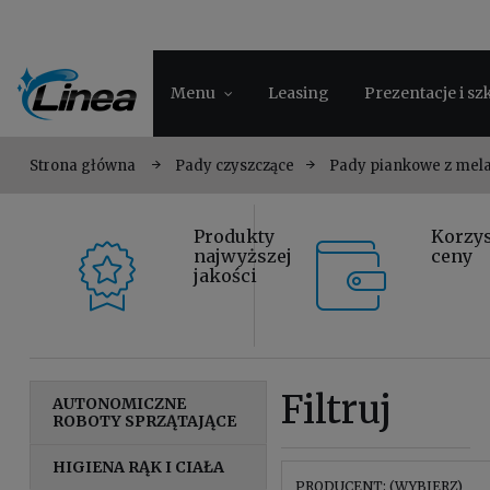
Menu
Leasing
Prezentacje i sz
Strona główna
Pady czyszczące
Pady piankowe z mel
Produkty
Korzy
najwyższej
ceny
jakości
Filtruj
AUTONOMICZNE
ROBOTY SPRZĄTAJĄCE
HIGIENA RĄK I CIAŁA
PRODUCENT: (WYBIERZ)