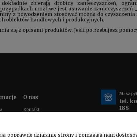
 dokładnie zbierają drobiny zanieczyszczeń, ogra
przypadkach możliwe jest usuwanie zanieczyszczeń „
iny z powodzeniem stosować można do czyszczenia fug
ch obiektów handlowych i produkcyjnych.
ia się z opisami produktów. Jeśli potrzebujesz pomoc
Masz py
rmacje
O nas
tel. k
188
ka
Kontakt
ności
O nas
tacje i
e-mail
nia
ają poprawne działanie strony i pomagają nam dostoso