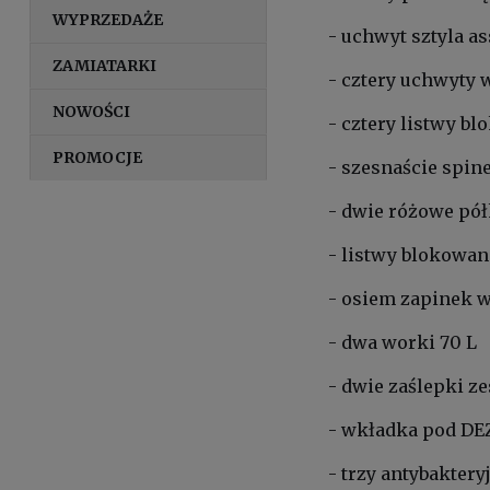
WYPRZEDAŻE
- uchwyt sztyla as
ZAMIATARKI
- cztery uchwyty 
NOWOŚCI
- cztery listwy b
PROMOCJE
- szesnaście spine
- dwie różowe pół
- listwy blokowan
- osiem zapinek w
- dwa worki 70 L
- dwie zaślepki z
- wkładka pod DE
- trzy antybakter