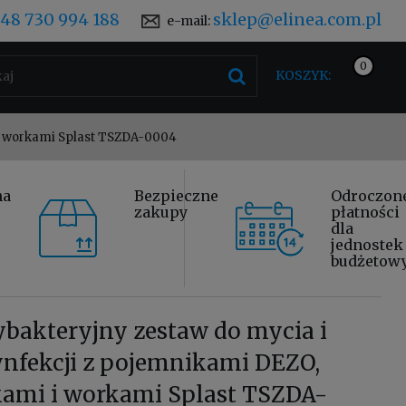
48 730 994 188
sklep@elinea.com.pl
e-mail:
KOSZYK:
 i workami Splast TSZDA-0004
na
Bezpieczne
Odroczon
zakupy
płatności
dla
jednostek
budżetow
bakteryjny zestaw do mycia i
nfekcji z pojemnikami DEZO,
kami i workami Splast TSZDA-