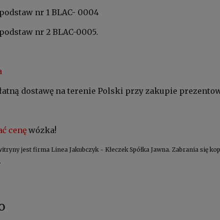
k podstaw nr 1 BLAC- 0004
k podstaw nr 2 BLAC-0005.
a
tną dostawę na terenie Polski przy zakupie prezento
ć cenę
wózka!
witryny jest firma Linea Jakubczyk - Kłeczek Spółka Jawna. Zabrania się 
.
o