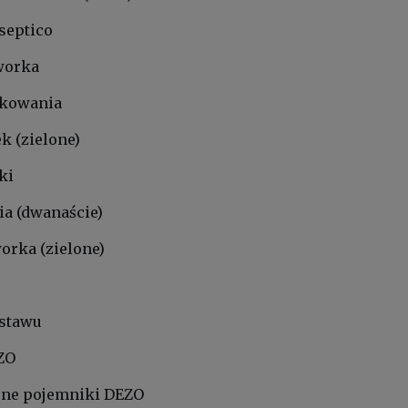
septico
worka
lokowania
k (zielone)
ki
ia (dwanaście)
orka (zielone)
estawu
ZO
yjne pojemniki DEZO