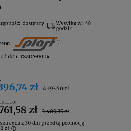
4
tępność:
dostępny
Wysyłka w:
48
godzin
cent:
roduktu:
TSZDA-0004
:
396,74 zł
4 193,50 zł
 NETTO:
761,58 zł
3 409,35 zł
sza cena z 30 dni przed tą promocją:
50 zł