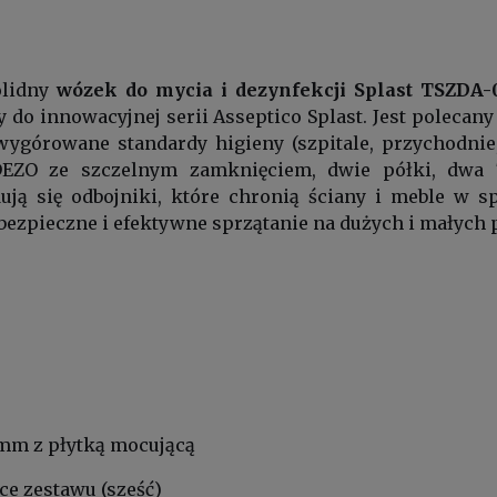
olidny
wózek do mycia i dezynfekcji Splast TSZDA
y do innowacyjnej serii Asseptico Splast. Jest poleca
ygórowane standardy higieny (szpitale, przychodnie,
DEZO ze szczelnym zamknięciem, dwie półki, dwa 7
ują się odbojniki, które chronią ściany i meble w 
bezpieczne i efektywne sprzątanie na dużych i małych
 mm z płytką mocującą
ce zestawu (sześć)