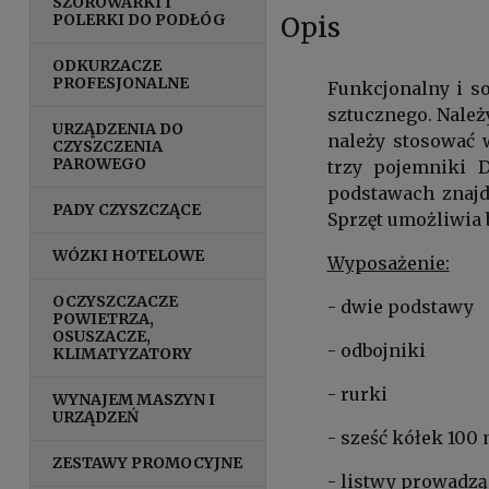
SZOROWARKI I
POLERKI DO PODŁÓG
Opis
ODKURZACZE
PROFESJONALNE
Funkcjonalny i s
sztucznego. Należ
URZĄDZENIA DO
należy stosować w
CZYSZCZENIA
PAROWEGO
trzy pojemniki 
podstawach znajd
PADY CZYSZCZĄCE
Sprzęt umożliwia 
WÓZKI HOTELOWE
Wyposażenie:
OCZYSZCZACZE
- dwie podstawy
POWIETRZA,
OSUSZACZE,
- odbojniki
KLIMATYZATORY
- rurki
WYNAJEM MASZYN I
URZĄDZEŃ
- sześć kółek 100
ZESTAWY PROMOCYJNE
- listwy prowadzą