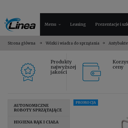
Menu
Leasing
Prezentacje i sz
Strona główna
Wózki i wiadra do sprzątania
Antybakte
Produkty
Korzy
najwyższej
ceny
jakości
PROMOCJA
AUTONOMICZNE
ROBOTY SPRZĄTAJĄCE
HIGIENA RĄK I CIAŁA