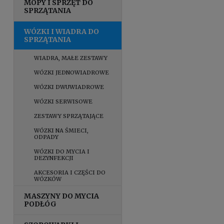
MOPY I SPRZĘT DO
SPRZĄTANIA
WÓZKI I WIADRA DO
SPRZĄTANIA
WIADRA, MAŁE ZESTAWY
WÓZKI JEDNOWIADROWE
WÓZKI DWUWIADROWE
WÓZKI SERWISOWE
ZESTAWY SPRZĄTAJĄCE
WÓZKI NA ŚMIECI,
ODPADY
WÓZKI DO MYCIA I
DEZYNFEKCJI
AKCESORIA I CZĘŚCI DO
WÓZKÓW
MASZYNY DO MYCIA
PODŁÓG