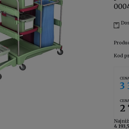
000
Dos
Produ
Kod p
CENA
3 
CENA
2 
Najniż
4 193,