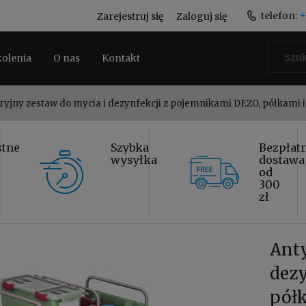
+
telefon:
Zarejestruj się
Zaloguj się
kolenia
O nas
Kontakt
ryjny zestaw do mycia i dezynfekcji z pojemnikami DEZO, półkami
stne
Szybka
Bezpłat
wysyłka
dostawa
od
300
zł
Anty
dezy
pół