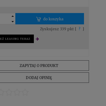
 krócej
iższa
t
do koszyka
Zyskujesz
339
pkt [
?
]
EŹ LEASING TERAZ
ZAPYTAJ O PRODUKT
DODAJ OPINIĘ