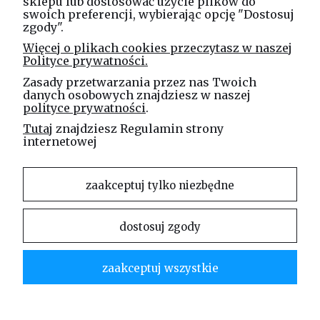
tel. kom.
730 994 188
sklepu lub dostosować użycie plików do
swoich preferencji, wybierając opcję "Dostosuj
zgody".
Linea Jakubczyk - Kłeczek
Więcej o plikach cookies przeczytasz w naszej
Spółka Jawna
Polityce prywatności.
ul. Technologiczna 44
Zasady przetwarzania przez nas Twoich
35-213 Rzeszów
danych osobowych znajdziesz w naszej
polityce prywatności
.
e-mail
Tutaj
znajdziesz Regulamin strony
sklep@elinea.com.pl
internetowej
zaakceptuj tylko niezbędne
dostosuj zgody
Właścicielem niniejszej witryny internetowej jest firma Linea Jakubczyk – Kłeczek Spółka
Jawna. Zabrania się kopiowania i rozpowszechniania treści zamieszczonych na stronie bez
zgody właściciela strony.
zaakceptuj wszystkie
Linea Jakubczyk – Kłeczek Spółka Jawna | ul. Technologiczna 44 | 35-213 Rzeszów |
tel.kom.:
730 994 188
| mail:
sklep@elinea.com.pl
pokaż pełną wersję strony