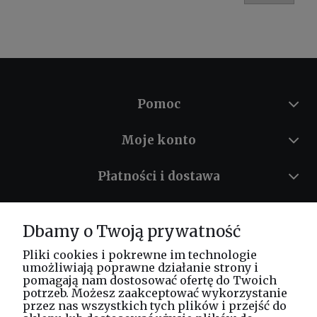
Pomoc
Moje konto
Płatności i dostawa
Informacje
Dbamy o Twoją prywatność
O nas
Pliki cookies i pokrewne im technologie
umożliwiają poprawne działanie strony i
pomagają nam dostosować ofertę do Twoich
potrzeb. Możesz zaakceptować wykorzystanie
Masz pytania? Zadzwoń!
przez nas wszystkich tych plików i przejść do