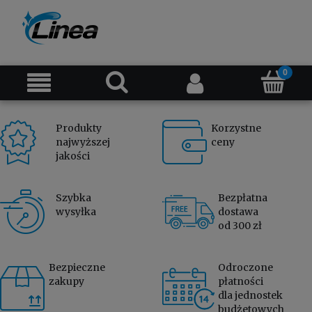
Produkty
Korzystne
najwyższej
ceny
jakości
Szybka
Bezpłatna
wysyłka
dostawa
od 300 zł
Bezpieczne
Odroczone
zakupy
płatności
dla jednostek
budżetowych