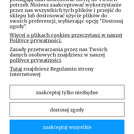
potrzeb. Możesz zaakceptować wykorzystanie
Masz pytania? Zadzwoń!
przez nas wszystkich tych plików i przejść do
tel. kom.
730 994 188
sklepu lub dostosować użycie plików do
swoich preferencji, wybierając opcję "Dostosuj
zgody".
Linea Jakubczyk - Kłeczek
Więcej o plikach cookies przeczytasz w naszej
Spółka Jawna
Polityce prywatności.
ul. Technologiczna 44
Zasady przetwarzania przez nas Twoich
35-213 Rzeszów
danych osobowych znajdziesz w naszej
polityce prywatności
.
e-mail
Tutaj
znajdziesz Regulamin strony
sklep@elinea.com.pl
internetowej
zaakceptuj tylko niezbędne
dostosuj zgody
Właścicielem niniejszej witryny internetowej jest firma Linea Jakubczyk – Kłeczek Spółka
Jawna. Zabrania się kopiowania i rozpowszechniania treści zamieszczonych na stronie bez
zgody właściciela strony.
zaakceptuj wszystkie
Linea Jakubczyk – Kłeczek Spółka Jawna | ul. Technologiczna 44 | 35-213 Rzeszów |