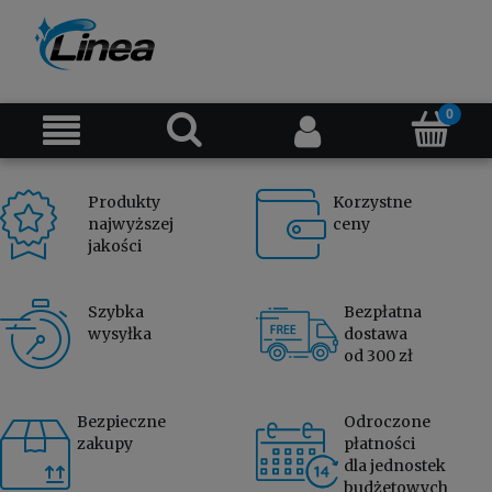
Produkty
Korzystne
najwyższej
ceny
jakości
Szybka
Bezpłatna
wysyłka
dostawa
od 300 zł
Bezpieczne
Odroczone
zakupy
płatności
dla jednostek
budżetowych