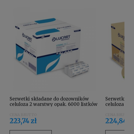
Serwetki składane do dozowników
Serwetki sk
celuloza 2 warstwy opak. 6000 listków
celuloza fib
Lucart Strong 216 TI 832293
6000 listków
832324
223,74 zł
224,84 z