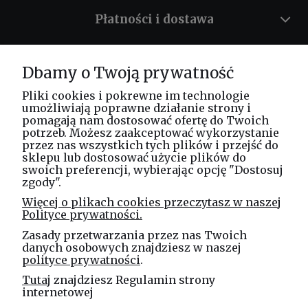
Płatności i dostawa
Informacje
Dbamy o Twoją prywatność
O nas
Pliki cookies i pokrewne im technologie
umożliwiają poprawne działanie strony i
pomagają nam dostosować ofertę do Twoich
potrzeb. Możesz zaakceptować wykorzystanie
Masz pytania? Zadzwoń!
przez nas wszystkich tych plików i przejść do
tel. kom.
730 994 188
sklepu lub dostosować użycie plików do
swoich preferencji, wybierając opcję "Dostosuj
zgody".
Linea Jakubczyk - Kłeczek
Więcej o plikach cookies przeczytasz w naszej
Spółka Jawna
Polityce prywatności.
ul. Technologiczna 44
Zasady przetwarzania przez nas Twoich
35-213 Rzeszów
danych osobowych znajdziesz w naszej
polityce prywatności
.
e-mail
Tutaj
znajdziesz Regulamin strony
sklep@elinea.com.pl
internetowej