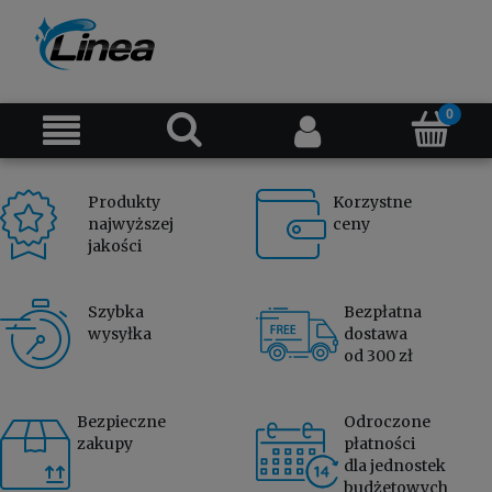
Produkty
Korzystne
najwyższej
ceny
jakości
Szybka
Bezpłatna
wysyłka
dostawa
od 300 zł
Bezpieczne
Odroczone
zakupy
płatności
dla jednostek
budżetowych