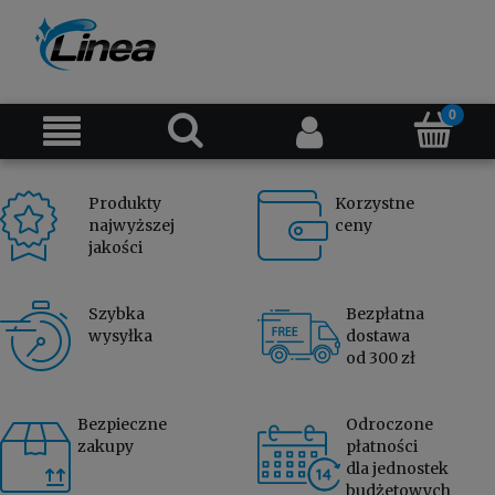
Produkty
Korzystne
najwyższej
ceny
jakości
Szybka
Bezpłatna
wysyłka
dostawa
od 300 zł
Bezpieczne
Odroczone
zakupy
płatności
dla jednostek
budżetowych