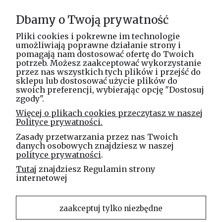
Informacje
Dbamy o Twoją prywatność
O nas
Pliki cookies i pokrewne im technologie
umożliwiają poprawne działanie strony i
pomagają nam dostosować ofertę do Twoich
potrzeb. Możesz zaakceptować wykorzystanie
Masz pytania? Zadzwoń!
przez nas wszystkich tych plików i przejść do
tel. kom.
730 994 188
sklepu lub dostosować użycie plików do
swoich preferencji, wybierając opcję "Dostosuj
zgody".
Linea Jakubczyk - Kłeczek
Więcej o plikach cookies przeczytasz w naszej
Spółka Jawna
Polityce prywatności.
ul. Technologiczna 44
Zasady przetwarzania przez nas Twoich
35-213 Rzeszów
danych osobowych znajdziesz w naszej
polityce prywatności
.
e-mail
Tutaj
znajdziesz Regulamin strony
sklep@elinea.com.pl
internetowej
zaakceptuj tylko niezbędne