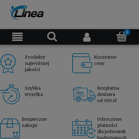
Produkty
Korzystne
najwyższej
ceny
jakości
Szybka
Bezpłatna
wysyłka
dostawa
od 300 zł
Bezpieczne
Odroczone
zakupy
płatności
dla jednostek
budżetowych