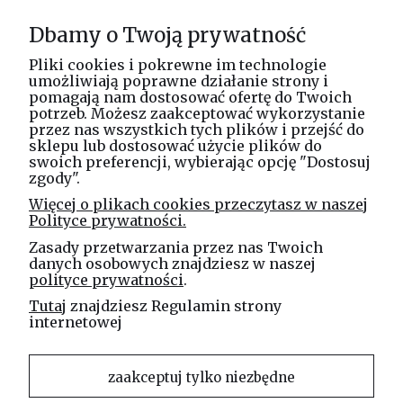
Informacje
Dbamy o Twoją prywatność
O nas
Pliki cookies i pokrewne im technologie
umożliwiają poprawne działanie strony i
pomagają nam dostosować ofertę do Twoich
potrzeb. Możesz zaakceptować wykorzystanie
Masz pytania? Zadzwoń!
przez nas wszystkich tych plików i przejść do
tel. kom.
730 994 188
sklepu lub dostosować użycie plików do
swoich preferencji, wybierając opcję "Dostosuj
zgody".
Linea Jakubczyk - Kłeczek
Więcej o plikach cookies przeczytasz w naszej
Spółka Jawna
Polityce prywatności.
ul. Technologiczna 44
Zasady przetwarzania przez nas Twoich
35-213 Rzeszów
danych osobowych znajdziesz w naszej
polityce prywatności
.
e-mail
Tutaj
znajdziesz Regulamin strony
sklep@elinea.com.pl
internetowej
zaakceptuj tylko niezbędne