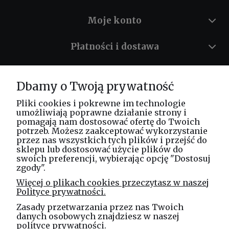
Moje konto
Płatności i dostawa
Informacje
Dbamy o Twoją prywatność
O nas
Pliki cookies i pokrewne im technologie
umożliwiają poprawne działanie strony i
pomagają nam dostosować ofertę do Twoich
potrzeb. Możesz zaakceptować wykorzystanie
Masz pytania? Zadzwoń!
przez nas wszystkich tych plików i przejść do
tel. kom.
730 994 188
sklepu lub dostosować użycie plików do
swoich preferencji, wybierając opcję "Dostosuj
zgody".
Linea Jakubczyk - Kłeczek
Więcej o plikach cookies przeczytasz w naszej
Spółka Jawna
Polityce prywatności.
ul. Technologiczna 44
Zasady przetwarzania przez nas Twoich
35-213 Rzeszów
danych osobowych znajdziesz w naszej
polityce prywatności
.