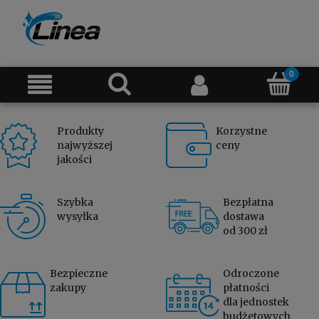
Produkty
Korzystne
najwyższej
ceny
jakości
Szybka
Bezpłatna
wysyłka
dostawa
od 300 zł
Bezpieczne
Odroczone
zakupy
płatności
dla jednostek
budżetowych