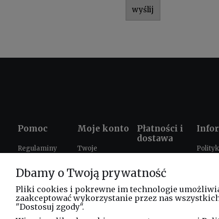
wyślij
Pomoc
Moje konto
Płatności i
Info
dostawa
Regulaminy
Twoje
Polity
Formy płatności
zamówienia
prywat
Ustawienia
Dbamy o Twoją prywatność
Czas i koszty
plików cookies
Ustawienia
Prezen
dostawy
konta
szkole
Zwroty i
Pliki cookies i pokrewne im technologie umożliwi
zaakceptować wykorzystanie przez nas wszystkich t
reklamacje
Progr
"Dostosuj zgody".
lojaln
FAQ