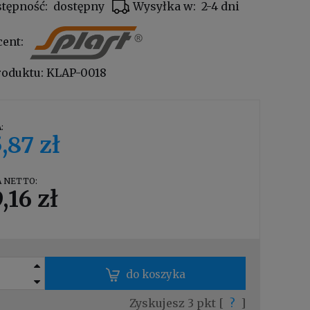
tępność:
dostępny
Wysyłka w:
2-4 dni
cent:
roduktu:
KLAP-0018
:
,87 zł
 NETTO:
,16 zł
do koszyka
Zyskujesz
3
pkt [
?
]