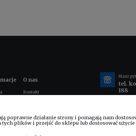
Masz py
rmacje
O nas
tel. k
188
ka
Kontakt
ności
O nas
tacje i
e-mail
nia
ają poprawne działanie strony i pomagają nam dostoso
sklep
ych plików i przejść do sklepu lub dostosować użycie 
am
ościowy