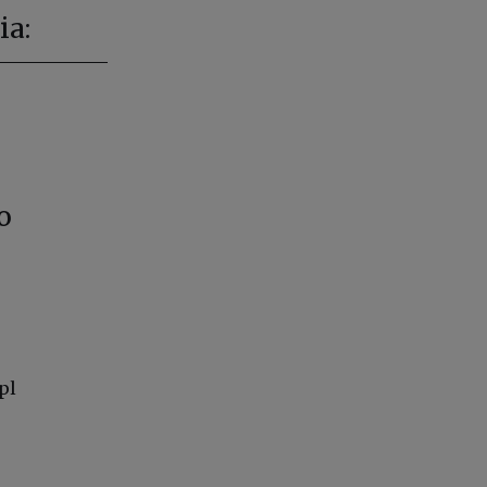
ia:
o
pl