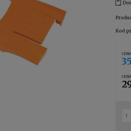
Dos
Produ
Kod p
CENA
35
CENA
29