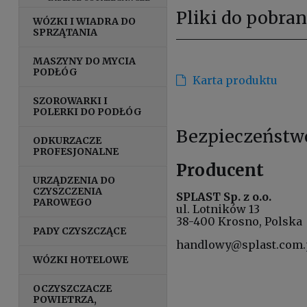
Pliki do pobran
WÓZKI I WIADRA DO
SPRZĄTANIA
MASZYNY DO MYCIA
PODŁÓG
Karta produktu
SZOROWARKI I
POLERKI DO PODŁÓG
Bezpieczeństw
ODKURZACZE
PROFESJONALNE
Producent
URZĄDZENIA DO
CZYSZCZENIA
SPLAST Sp. z o.o.
PAROWEGO
ul. Lotników 13
38-400 Krosno, Polska
PADY CZYSZCZĄCE
handlowy@splast.com.
WÓZKI HOTELOWE
OCZYSZCZACZE
POWIETRZA,