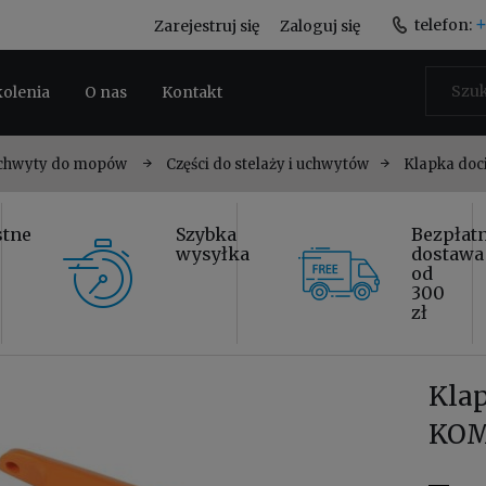
+
telefon:
Zarejestruj się
Zaloguj się
kolenia
O nas
Kontakt
 uchwyty do mopów
Części do stelaży i uchwytów
Klapka doc
stne
Szybka
Bezpłat
wysyłka
dostawa
od
300
zł
Kla
KOM