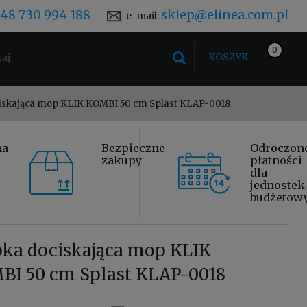
48 730 994 188
sklep@elinea.com.pl
e-mail:
KOSZYK:
iskająca mop KLIK KOMBI 50 cm Splast KLAP-0018
na
Bezpieczne
Odroczon
zakupy
płatności
dla
jednostek
budżetow
pka dociskająca mop KLIK
BI 50 cm Splast KLAP-0018