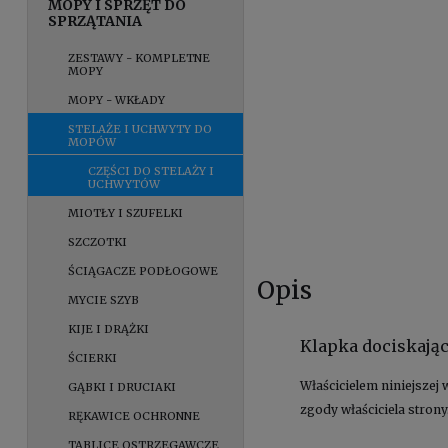
MOPY I SPRZĘT DO
SPRZĄTANIA
ZESTAWY - KOMPLETNE
MOPY
MOPY - WKŁADY
STELAŻE I UCHWYTY DO
MOPÓW
CZĘŚCI DO STELAŻY I
UCHWYTÓW
MIOTŁY I SZUFELKI
SZCZOTKI
ŚCIĄGACZE PODŁOGOWE
Opis
MYCIE SZYB
KIJE I DRĄŻKI
Klapka dociskają
ŚCIERKI
Właścicielem niniejszej 
GĄBKI I DRUCIAKI
zgody właściciela strony
RĘKAWICE OCHRONNE
TABLICE OSTRZEGAWCZE