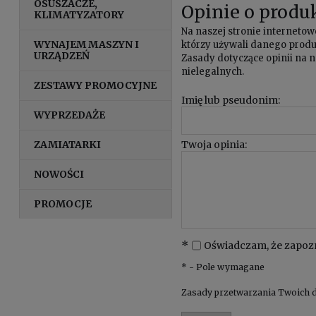
OSUSZACZE,
Opinie o produk
KLIMATYZATORY
Na naszej stronie internet
WYNAJEM MASZYN I
którzy używali danego produk
URZĄDZEŃ
Zasady dotyczące opinii na n
nielegalnych.
ZESTAWY PROMOCYJNE
Imię lub pseudonim:
WYPRZEDAŻE
ZAMIATARKI
Twoja opinia:
NOWOŚCI
PROMOCJE
*
Oświadczam, że zapoz
*
- Pole wymagane
Zasady przetwarzania Twoich d