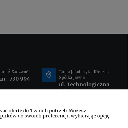
tania? Zadzwoń!
Linea Jakubczyk - Kłeczek
Spółka Jawna
om.
730 994
ul. Technologiczna
44
35-213 Rzeszów
wać ofertę do Twoich potrzeb. Możesz
@elinea.com.pl
plików do swoich preferencji, wybierając opcję