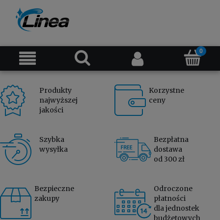
Produkty
Korzystne
najwyższej
ceny
jakości
Szybka
Bezpłatna
wysyłka
dostawa
od 300 zł
Bezpieczne
Odroczone
zakupy
płatności
dla jednostek
budżetowych