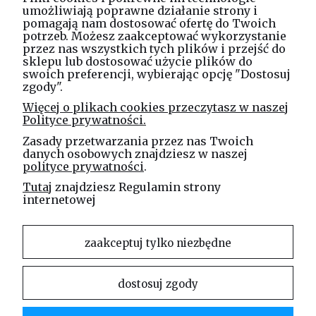
umożliwiają poprawne działanie strony i
pomagają nam dostosować ofertę do Twoich
potrzeb. Możesz zaakceptować wykorzystanie
Masz pytania? Zadzwoń!
przez nas wszystkich tych plików i przejść do
tel. kom.
730 994 188
sklepu lub dostosować użycie plików do
swoich preferencji, wybierając opcję "Dostosuj
zgody".
Linea Jakubczyk - Kłeczek
Więcej o plikach cookies przeczytasz w naszej
Spółka Jawna
Polityce prywatności.
ul. Technologiczna 44
Zasady przetwarzania przez nas Twoich
35-213 Rzeszów
danych osobowych znajdziesz w naszej
polityce prywatności
.
e-mail
Tutaj
znajdziesz Regulamin strony
sklep@elinea.com.pl
internetowej
zaakceptuj tylko niezbędne
dostosuj zgody
Właścicielem niniejszej witryny internetowej jest firma Linea Jakubczyk – Kłeczek Spółka
Jawna. Zabrania się kopiowania i rozpowszechniania treści zamieszczonych na stronie bez