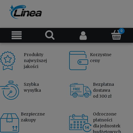
Produkty
Korzystne
najwyższej
ceny
jakości
Szybka
Bezpłatna
wysyłka
dostawa
od 300 zł
Bezpieczne
Odroczone
zakupy
płatności
dla jednostek
budżetowych