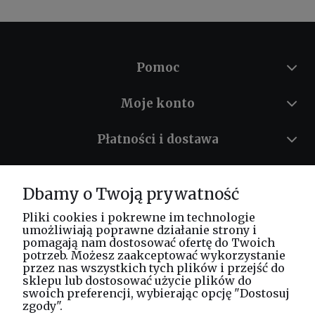
Pomoc
Moje konto
Płatności i dostawa
Informacje
Dbamy o Twoją prywatność
O nas
Pliki cookies i pokrewne im technologie
umożliwiają poprawne działanie strony i
pomagają nam dostosować ofertę do Twoich
potrzeb. Możesz zaakceptować wykorzystanie
Masz pytania? Zadzwoń!
przez nas wszystkich tych plików i przejść do
tel. kom.
730 994 188
sklepu lub dostosować użycie plików do
swoich preferencji, wybierając opcję "Dostosuj
zgody".