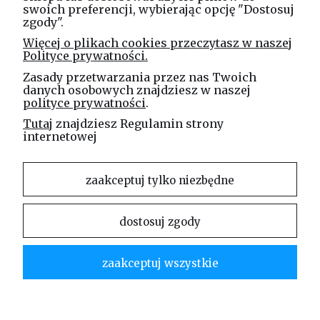
swoich preferencji, wybierając opcję "Dostosuj
zgody".
Linea Jakubczyk - Kłeczek
Więcej o plikach cookies przeczytasz w naszej
Spółka Jawna
Polityce prywatności.
ul. Technologiczna 44
Zasady przetwarzania przez nas Twoich
35-213 Rzeszów
danych osobowych znajdziesz w naszej
polityce prywatności
.
e-mail
Tutaj
znajdziesz Regulamin strony
sklep@elinea.com.pl
internetowej
zaakceptuj tylko niezbędne
dostosuj zgody
Właścicielem niniejszej witryny internetowej jest firma Linea Jakubczyk – Kłeczek Spółka
Jawna. Zabrania się kopiowania i rozpowszechniania treści zamieszczonych na stronie bez
zgody właściciela strony.
zaakceptuj wszystkie
Linea Jakubczyk – Kłeczek Spółka Jawna | ul. Technologiczna 44 | 35-213 Rzeszów |
tel.kom.:
730 994 188
| mail:
sklep@elinea.com.pl
pokaż pełną wersję strony