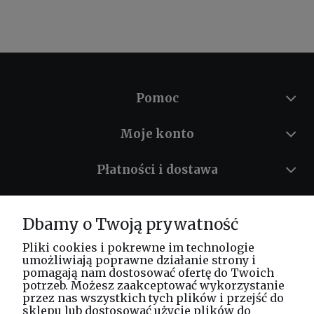
Pomoc
Moje konto
Płatności i dostawa
Informacje
Dbamy o Twoją prywatność
O nas
Pliki cookies i pokrewne im technologie
umożliwiają poprawne działanie strony i
pomagają nam dostosować ofertę do Twoich
potrzeb. Możesz zaakceptować wykorzystanie
Masz pytania? Zadzwoń!
przez nas wszystkich tych plików i przejść do
tel. kom.
730 994 188
sklepu lub dostosować użycie plików do