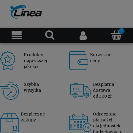
Produkty
Korzystne
najwyższej
ceny
jakości
Szybka
Bezpłatna
wysyłka
dostawa
od 300 zł
Bezpieczne
Odroczone
zakupy
płatności
dla jednostek
budżetowych