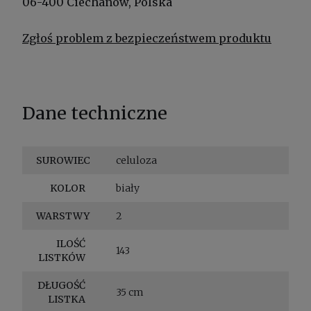
06-400 Ciechanów, Polska
Zgłoś problem z bezpieczeństwem produktu
Dane techniczne
SUROWIEC
celuloza
KOLOR
biały
WARSTWY
2
ILOŚĆ
143
LISTKÓW
DŁUGOŚĆ
35 cm
LISTKA