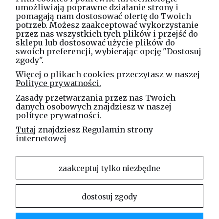
umożliwiają poprawne działanie strony i
pomagają nam dostosować ofertę do Twoich
potrzeb. Możesz zaakceptować wykorzystanie
Masz pytania? Zadzwoń!
przez nas wszystkich tych plików i przejść do
tel. kom.
730 994 188
sklepu lub dostosować użycie plików do
swoich preferencji, wybierając opcję "Dostosuj
zgody".
Linea Jakubczyk - Kłeczek
Więcej o plikach cookies przeczytasz w naszej
Spółka Jawna
Polityce prywatności.
ul. Technologiczna 44
Zasady przetwarzania przez nas Twoich
35-213 Rzeszów
danych osobowych znajdziesz w naszej
polityce prywatności
.
e-mail
Tutaj
znajdziesz Regulamin strony
sklep@elinea.com.pl
internetowej
zaakceptuj tylko niezbędne
dostosuj zgody
Właścicielem niniejszej witryny internetowej jest firma Linea Jakubczyk – Kłeczek Spółka
Jawna. Zabrania się kopiowania i rozpowszechniania treści zamieszczonych na stronie bez