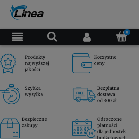
Produkty
Korzystne
najwyższej
ceny
jakości
Szybka
Bezpłatna
wysyłka
dostawa
od 300 zł
Bezpieczne
Odroczone
zakupy
płatności
dla jednostek
budżetowych