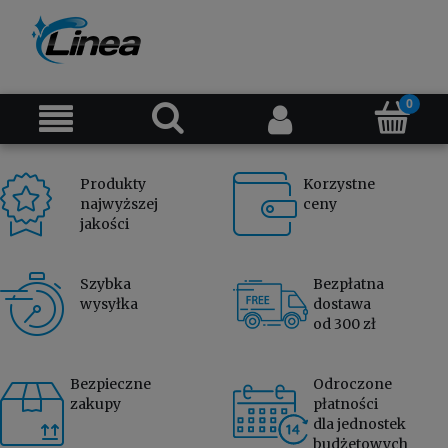
Produkty
Korzystne
najwyższej
ceny
jakości
Szybka
Bezpłatna
wysyłka
dostawa
od 300 zł
Bezpieczne
Odroczone
zakupy
płatności
dla jednostek
budżetowych