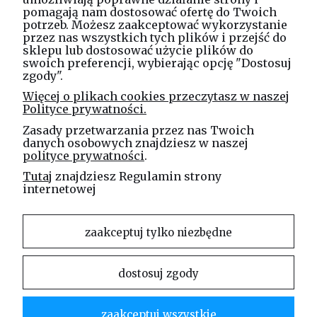
pomagają nam dostosować ofertę do Twoich
potrzeb. Możesz zaakceptować wykorzystanie
Masz pytania? Zadzwoń!
przez nas wszystkich tych plików i przejść do
tel. kom.
730 994 188
sklepu lub dostosować użycie plików do
swoich preferencji, wybierając opcję "Dostosuj
zgody".
Linea Jakubczyk - Kłeczek
Więcej o plikach cookies przeczytasz w naszej
Spółka Jawna
Polityce prywatności.
ul. Technologiczna 44
Zasady przetwarzania przez nas Twoich
35-213 Rzeszów
danych osobowych znajdziesz w naszej
polityce prywatności
.
e-mail
Tutaj
znajdziesz Regulamin strony
sklep@elinea.com.pl
internetowej
zaakceptuj tylko niezbędne
dostosuj zgody
Właścicielem niniejszej witryny internetowej jest firma Linea Jakubczyk – Kłeczek Spółka
Jawna. Zabrania się kopiowania i rozpowszechniania treści zamieszczonych na stronie bez
zgody właściciela strony.
zaakceptuj wszystkie