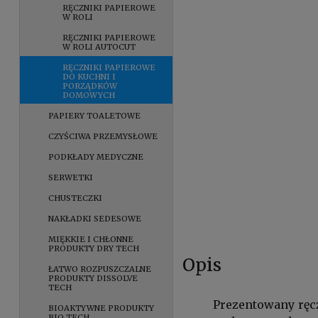
RĘCZNIKI PAPIEROWE
W ROLI
RĘCZNIKI PAPIEROWE
W ROLI AUTOCUT
RĘCZNIKI PAPIEROWE
DO KUCHNI I
PORZĄDKÓW
DOMOWYCH
PAPIERY TOALETOWE
CZYŚCIWA PRZEMYSŁOWE
PODKŁADY MEDYCZNE
SERWETKI
CHUSTECZKI
NAKŁADKI SEDESOWE
MIĘKKIE I CHŁONNE
PRODUKTY DRY TECH
Opis
ŁATWO ROZPUSZCZALNE
PRODUKTY DISSOLVE
TECH
Prezentowany ręcz
BIOAKTYWNE PRODUKTY
BIO TECH