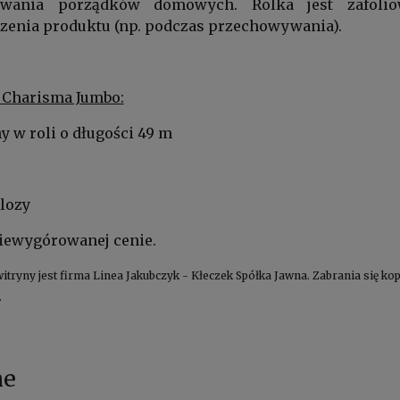
wania porządków domowych. Rolka jest zafolio
zenia produktu (np. podczas przechowywania).
 Charisma Jumbo:
y w roli o długości 49 m
lozy
niewygórowanej cenie.
witryny jest firma Linea Jakubczyk - Kłeczek Spółka Jawna. Zabrania się 
.
ne