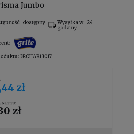
risma Jumbo
tępność:
dostępny
Wysyłka w:
24
godziny
cent:
roduktu:
3RCHAR13017
:
,44 zł
 NETTO:
30 zł