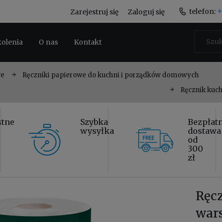
+
telefon:
Zarejestruj się
Zaloguj się
kolenia
O nas
Kontakt
we
Ręczniki papierowe do kuchni i porządków domowych
Ręcznik kuch
stne
Szybka
Bezpłat
wysyłka
dostawa
od
300
zł
Ręcz
wars