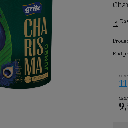
Cha
Dos
Produ
Kod p
CENA
11
CENA
9,