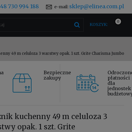
48 730 994 188
sklep@elinea.com.pl
e-mail:
KOSZYK:
enny 49 m celuloza 3 warstwy opak. 1 szt. Grite Charisma Jumbo
na
Bezpieczne
Odroczon
zakupy
płatności
dla
jednostek
budżetow
nik kuchenny 49 m celuloza 3
twy opak. 1 szt. Grite