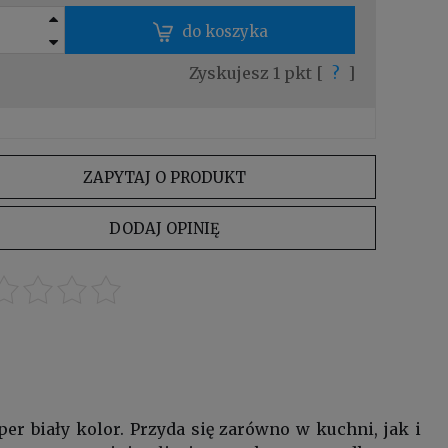
do koszyka
Zyskujesz
1
pkt [
?
]
ZAPYTAJ O PRODUKT
DODAJ OPINIĘ
r biały kolor. Przyda się zarówno w kuchni, jak i