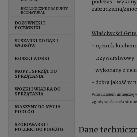
podczas wykony
zabrudzenia/zmoc
EKOLOGICZNE PRODUKTY
ECONATURAL
DOZOWNIKI I
POJEMNIKI
Właściwości Grite
SUSZARKI DO RĄK I
- ręcznik kuchenn
WŁOSÓW
- trzywarstwowy
KOSZE I WORKI
- wykonany z celu
MOPY I SPRZĘT DO
SPRZĄTANIA
- dobra jakość w 
WÓZKI I WIADRA DO
SPRZĄTANIA
Właścicielem niniejszej 
zgody właściciela strony
MASZYNY DO MYCIA
PODŁÓG
SZOROWARKI I
Dane technicz
POLERKI DO PODŁÓG