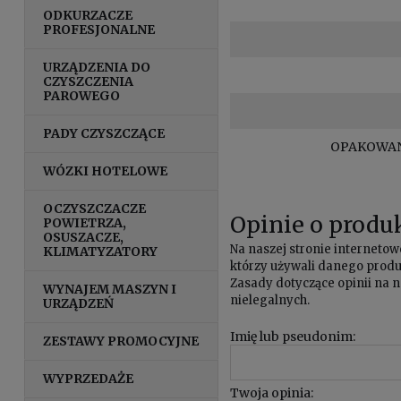
ODKURZACZE
PROFESJONALNE
URZĄDZENIA DO
CZYSZCZENIA
PAROWEGO
PADY CZYSZCZĄCE
OPAKOWAN
WÓZKI HOTELOWE
OCZYSZCZACZE
Opinie o produk
POWIETRZA,
OSUSZACZE,
Na naszej stronie internet
KLIMATYZATORY
którzy używali danego produk
Zasady dotyczące opinii na n
WYNAJEM MASZYN I
nielegalnych.
URZĄDZEŃ
Imię lub pseudonim:
ZESTAWY PROMOCYJNE
WYPRZEDAŻE
Twoja opinia: