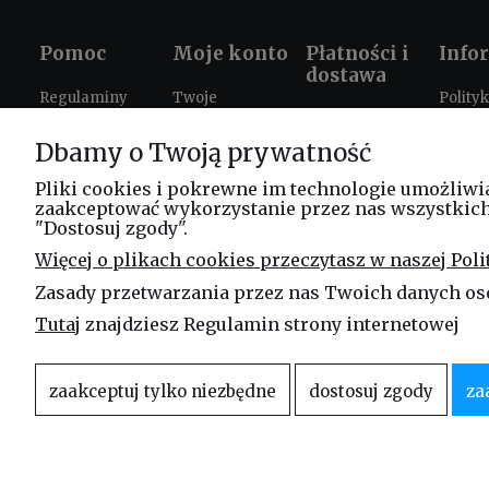
Pomoc
Moje konto
Płatności i
Info
dostawa
Regulaminy
Twoje
Polity
Formy płatności
zamówienia
prywat
Ustawienia
Dbamy o Twoją prywatność
Czas i koszty
plików cookies
Ustawienia
Prezen
dostawy
konta
szkole
Zwroty i
Pliki cookies i pokrewne im technologie umożliwi
zaakceptować wykorzystanie przez nas wszystkich t
reklamacje
Progr
"Dostosuj zgody".
lojaln
FAQ
Więcej o plikach cookies przeczytasz w naszej Poli
Leasi
Zasady przetwarzania przez nas Twoich danych os
Blog
Tutaj
znajdziesz Regulamin strony internetowej
zaakceptuj tylko niezbędne
dostosuj zgody
za
Właścicielem niniejszej witryny internetowej jest firma
Linea Jakubczyk – Kł