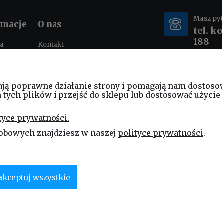
Masz py
rmacje
O nas
tel. k
188
ka
Kontakt
ności
O nas
tacje i
e-mail
nia
ają poprawne działanie strony i pomagają nam dostoso
sklep
ych plików i przejść do sklepu lub dostosować użycie 
am
ościowy
tyce prywatności.
ng
obowych znajdziesz w naszej
polityce prywatności
.
akceptuj wszystkie
 Linea Jakubczyk – Kłeczek Spółka Jawna. Zabrania się kopiowania i rozpowszechniania treści
eczek Spółka Jawna | ul. Technologiczna 44 | 35-213 Rzeszów | tel.kom.:
730 994 188
| mail