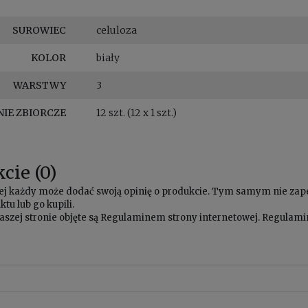
SUROWIEC
celuloza
KOLOR
biały
WARSTWY
3
IE ZBIORCZE
12 szt. (12 x 1 szt.)
cie (0)
owej każdy może dodać swoją opinię o produkcie. Tym samym nie za
tu lub go kupili.
aszej stronie objęte są
Regulaminem
strony internetowej. Regulamin