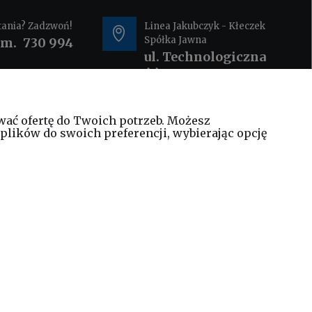
tania? Zadzwoń!
Linea Jakubczyk - Kłeczek
Spółka Jawna
om.
730 994
ul. Technologiczna
44
35-213 Rzeszów
wać ofertę do Twoich potrzeb. Możesz
@elinea.com.pl
plików do swoich preferencji, wybierając opcję
WEŹ LEASING TERAZ
 zamieszczonych na stronie bez zgody właściciela strony.
:
sklep@elinea.com.pl