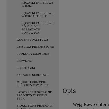
RĘCZNIKI PAPIEROWE
W ROLI
RĘCZNIKI PAPIEROWE
W ROLI AUTOCUT
RĘCZNIKI PAPIEROWE
DO KUCHNI I
PORZĄDKÓW
DOMOWYCH
PAPIERY TOALETOWE
CZYŚCIWA PRZEMYSŁOWE
PODKŁADY MEDYCZNE
SERWETKI
CHUSTECZKI
NAKŁADKI SEDESOWE
MIĘKKIE I CHŁONNE
PRODUKTY DRY TECH
Opis
ŁATWO ROZPUSZCZALNE
PRODUKTY DISSOLVE
TECH
Wyjątkowo chłonn
BIOAKTYWNE PRODUKTY
BIO TECH