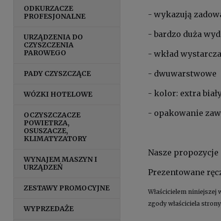
ODKURZACZE
- wykazują zadowa
PROFESJONALNE
- bardzo duża wyd
URZĄDZENIA DO
CZYSZCZENIA
PAROWEGO
- wkład wystarcza
- dwuwarstwowe
PADY CZYSZCZĄCE
- kolor: extra biał
WÓZKI HOTELOWE
- opakowanie zawie
OCZYSZCZACZE
POWIETRZA,
OSUSZACZE,
KLIMATYZATORY
Nasze propozycje
WYNAJEM MASZYN I
URZĄDZEŃ
Prezentowane ręcz
ZESTAWY PROMOCYJNE
Właścicielem niniejszej 
zgody właściciela strony
WYPRZEDAŻE