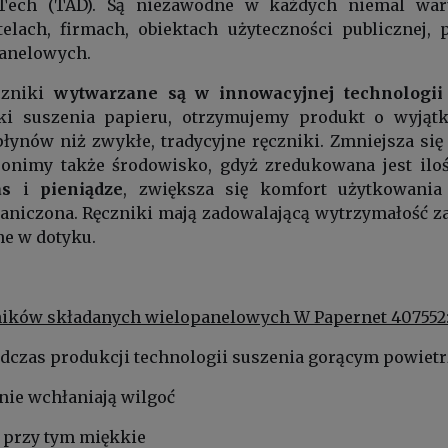
 Tech (TAD). Są niezawodne w każdych niemal war
otelach, firmach, obiektach użyteczności publiczne
anelowych.
czniki
wytwarzane są w innowacyjnej technologi
iki suszenia papieru, otrzymujemy produkt o wyjąt
płynów niż zwykłe, tradycyjne ręczniki. Zmniejsza si
ronimy także środowisko, gdyż zredukowana jest iloś
as
i
pieniądze
, zwiększa się komfort użytkowania
niczona. Ręczniki mają zadowalającą wytrzymałość za
e w dotyku.
ników składanych wielopanelowych W Papernet 407552
odczas produkcji technologii suszenia gorącym powie
znie wchłaniają wilgoć
a przy tym miękkie