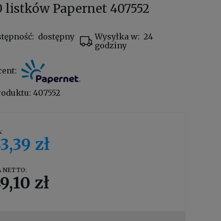
 listków Papernet 407552
tępność:
dostępny
Wysyłka w:
24
godziny
cent:
roduktu:
407552
:
3,39 zł
 NETTO:
9,10 zł