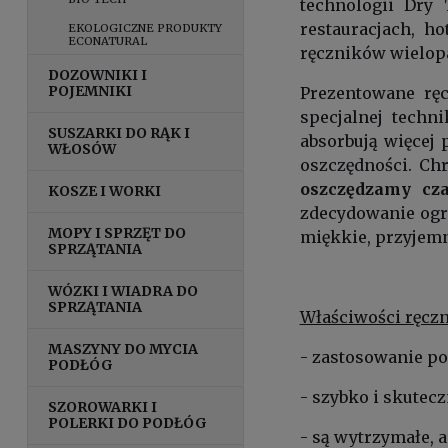
technologii Dry
restauracjach, h
EKOLOGICZNE PRODUKTY
ECONATURAL
ręczników wielop
DOZOWNIKI I
POJEMNIKI
Prezentowane rę
specjalnej techn
SUSZARKI DO RĄK I
absorbują więcej 
WŁOSÓW
oszczędności. Ch
oszczędzamy cz
KOSZE I WORKI
zdecydowanie ogra
MOPY I SPRZĘT DO
miękkie, przyjemn
SPRZĄTANIA
WÓZKI I WIADRA DO
SPRZĄTANIA
Właściwości ręcz
MASZYNY DO MYCIA
- zastosowanie p
PODŁÓG
- szybko i skutec
SZOROWARKI I
POLERKI DO PODŁÓG
- są wytrzymałe, 