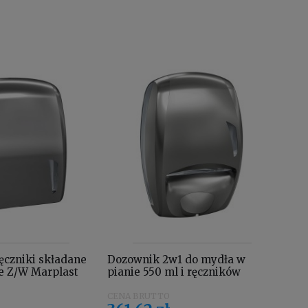
ęczniki składane
Dozownik 2w1 do mydła w
Poj
e Z/W Marplast
pianie 550 ml i ręczników
wie
składanych Z/W Marplast Skin
srebrny