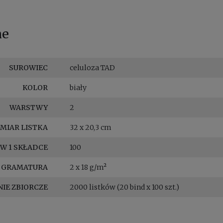
ne
SUROWIEC
celuloza TAD
KOLOR
biały
WARSTWY
2
MIAR LISTKA
32 x 20,3 cm
 W 1 SKŁADCE
100
GRAMATURA
2 x 18 g/m²
IE ZBIORCZE
2000 listków (20 bind x 100 szt.)