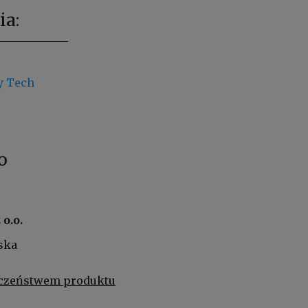
ia:
y Tech
o
o.o.
ska
eczeństwem produktu