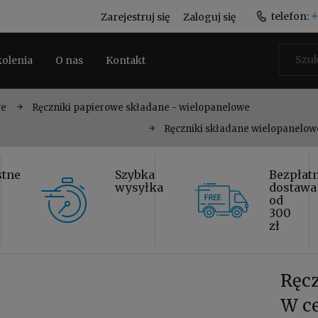
+
telefon:
Zarejestruj się
Zaloguj się
kolenia
O nas
Kontakt
we
Ręczniki papierowe składane - wielopanelowe
Ręczniki składane wielopanelow
stne
Szybka
Bezpłat
wysyłka
dostawa
od
300
zł
Ręc
W ce