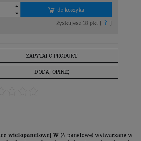
do koszyka
Zyskujesz
18
pkt [
?
]
ZAPYTAJ O PRODUKT
DODAJ OPINIĘ
dce wielopanelowej W
(4-panelowe) wytwarzane w