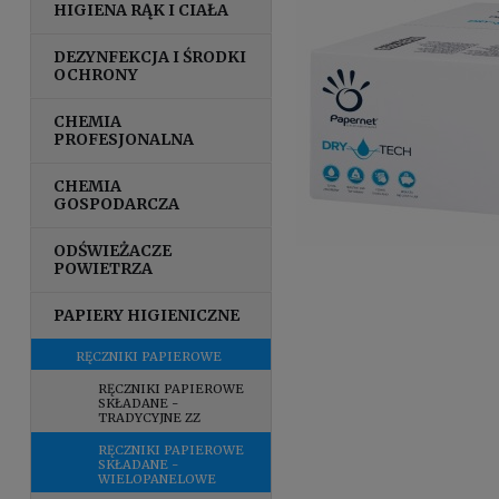
HIGIENA RĄK I CIAŁA
DEZYNFEKCJA I ŚRODKI
OCHRONY
CHEMIA
PROFESJONALNA
CHEMIA
GOSPODARCZA
ODŚWIEŻACZE
POWIETRZA
PAPIERY HIGIENICZNE
RĘCZNIKI PAPIEROWE
RĘCZNIKI PAPIEROWE
SKŁADANE -
TRADYCYJNE ZZ
RĘCZNIKI PAPIEROWE
SKŁADANE -
WIELOPANELOWE