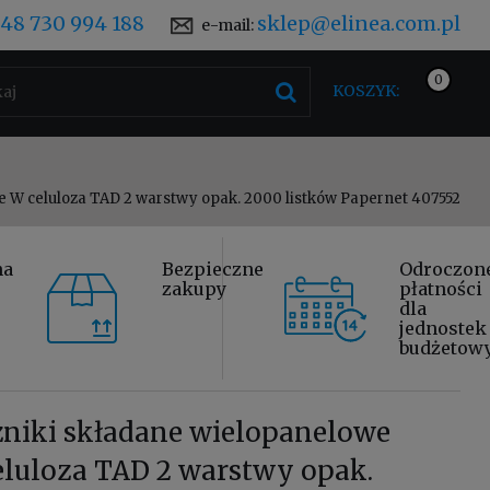
48 730 994 188
sklep@elinea.com.pl
e-mail:
KOSZYK:
e W celuloza TAD 2 warstwy opak. 2000 listków Papernet 407552
na
Bezpieczne
Odroczon
zakupy
płatności
dla
jednostek
budżetow
zniki składane wielopanelowe
luloza TAD 2 warstwy opak.