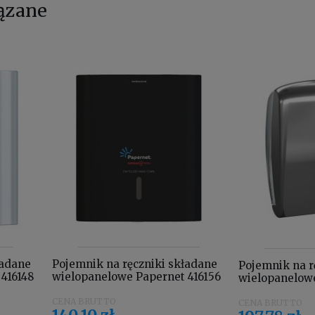
ązane
ładane
Pojemnik na ręczniki składane
Pojemnik na r
416148
wielopanelowe Papernet 416156
wielopanelow
czarny
Skin srebrny