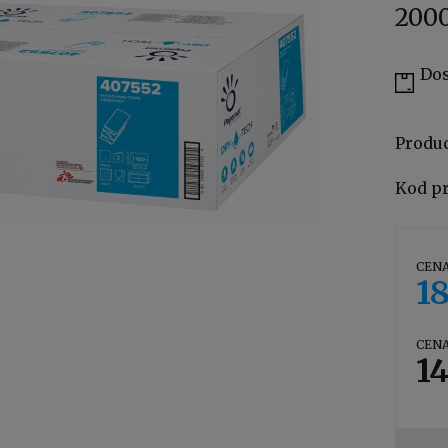
2000
Dos
Produ
Kod p
CENA
18
CENA
14