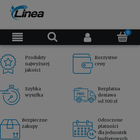
Produkty
Korzystne
najwyższej
ceny
jakości
Szybka
Bezpłatna
wysyłka
dostawa
od 300 zł
Bezpieczne
Odroczone
zakupy
płatności
dla jednostek
budżetowych