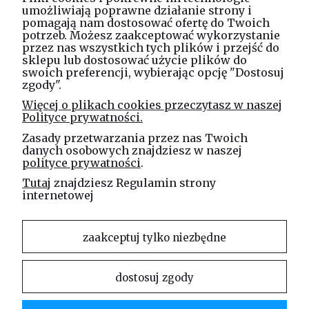
umożliwiają poprawne działanie strony i
pomagają nam dostosować ofertę do Twoich
potrzeb. Możesz zaakceptować wykorzystanie
Masz pytania? Zadzwoń!
przez nas wszystkich tych plików i przejść do
tel. kom.
730 994 188
sklepu lub dostosować użycie plików do
swoich preferencji, wybierając opcję "Dostosuj
zgody".
Linea Jakubczyk - Kłeczek
Więcej o plikach cookies przeczytasz w naszej
Spółka Jawna
Polityce prywatności.
ul. Technologiczna 44
Zasady przetwarzania przez nas Twoich
35-213 Rzeszów
danych osobowych znajdziesz w naszej
polityce prywatności
.
e-mail
Tutaj
znajdziesz Regulamin strony
sklep@elinea.com.pl
internetowej
zaakceptuj tylko niezbędne
dostosuj zgody
Właścicielem niniejszej witryny internetowej jest firma Linea Jakubczyk – Kłeczek Spółka
Jawna. Zabrania się kopiowania i rozpowszechniania treści zamieszczonych na stronie bez