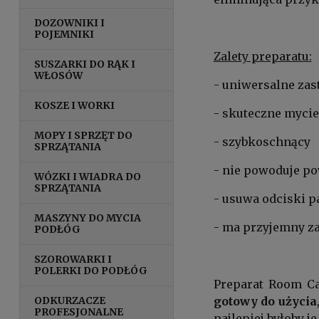
DOZOWNIKI I
POJEMNIKI
Zalety preparatu:
SUSZARKI DO RĄK I
WŁOSÓW
- uniwersalne za
KOSZE I WORKI
- skuteczne mycie
MOPY I SPRZĘT DO
- szybkoschnący
SPRZĄTANIA
- nie powoduje p
WÓZKI I WIADRA DO
SPRZĄTANIA
- usuwa odciski p
MASZYNY DO MYCIA
- ma przyjemny z
PODŁÓG
SZOROWARKI I
POLERKI DO PODŁÓG
Preparat Room Ca
ODKURZACZE
gotowy do użycia
PROFESJONALNE
najlepiej byłoby j