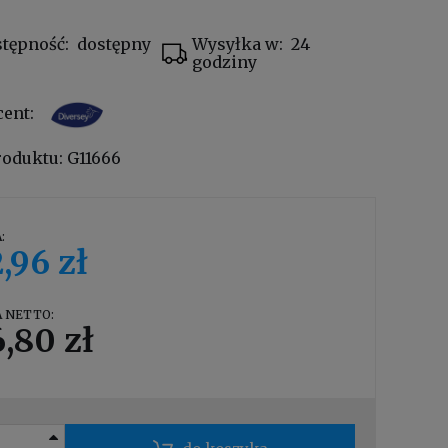
tępność:
dostępny
Wysyłka w:
24
godziny
cent:
roduktu:
G11666
:
,96 zł
 NETTO:
,80 zł