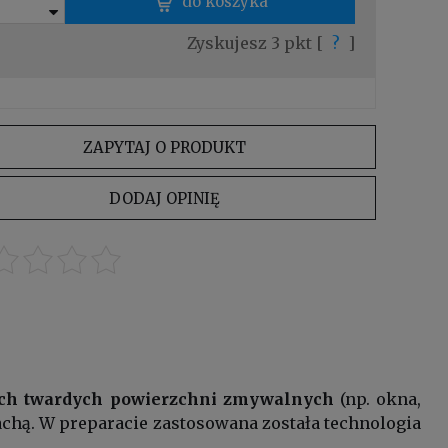
do koszyka
Zyskujesz
3
pkt [
?
]
ZAPYTAJ O PRODUKT
DODAJ OPINIĘ
nych twardych powierzchni zmywalnych
(np. okna,
pachą. W preparacie zastosowana została technologia