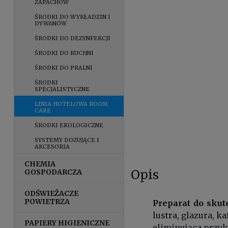
ZAPACHÓW
ŚRODKI DO WYKŁADZIN I
DYWANÓW
ŚRODKI DO DEZYNFEKCJI
ŚRODKI DO KUCHNI
ŚRODKI DO PRALNI
ŚRODKI
SPECJALISTYCZNE
LINIA HOTELOWA ROOM
CARE
ŚRODKI EKOLOGICZNE
SYSTEMY DOZUJĄCE I
AKCESORIA
CHEMIA
Opis
GOSPODARCZA
ODŚWIEŻACZE
POWIETRZA
Preparat do sku
lustra, glazura, 
PAPIERY HIGIENICZNE
eliminująca przyk