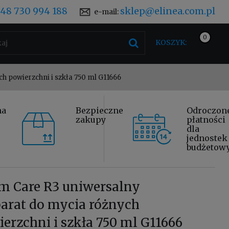
48 730 994 188
sklep@elinea.com.pl
e-mail:
KOSZYK:
h powierzchni i szkła 750 ml G11666
na
Bezpieczne
Odroczon
zakupy
płatności
dla
jednostek
budżetow
m Care R3 uniwersalny
arat do mycia różnych
erzchni i szkła 750 ml G11666