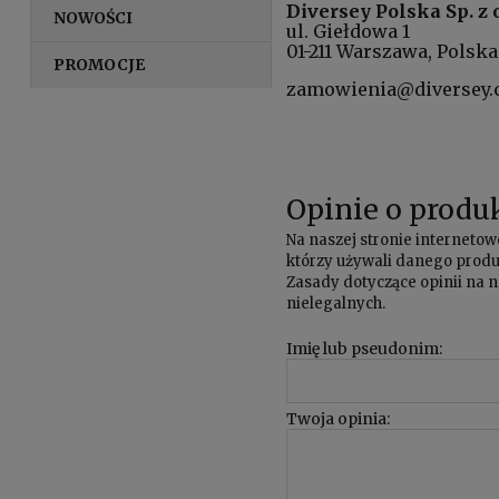
Diversey Polska Sp. z o
NOWOŚCI
ul. Giełdowa 1
01-211 Warszawa, Polska
PROMOCJE
zamowienia@diversey
Opinie o produk
Na naszej stronie internet
którzy używali danego produk
Zasady dotyczące opinii na n
nielegalnych.
Imię lub pseudonim:
Twoja opinia: