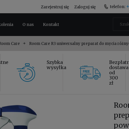
+
telefon:
Zarejestruj się
Zaloguj się
kolenia
O nas
Kontakt
 Room Care
Room Care R3 uniwersalny preparat do mycia różnyc
stne
Szybka
Bezpłat
wysyłka
dostawa
od
300
zł
Roo
prep
powi