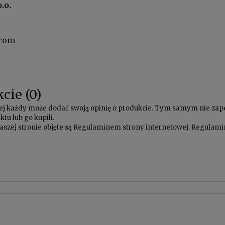
.o.
.com
cie (0)
owej każdy może dodać swoją opinię o produkcie. Tym samym nie za
tu lub go kupili.
aszej stronie objęte są
Regulaminem
strony internetowej. Regulamin