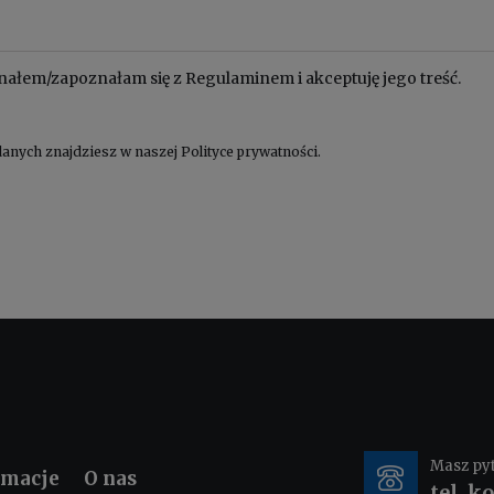
nałem/zapoznałam się z
Regulaminem
i akceptuję jego treść.
anych znajdziesz w naszej
Polityce prywatności
.
Masz py
rmacje
O nas
tel. k