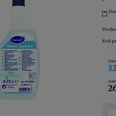
Dos
Produ
Kod p
CENA
32
CENA
26