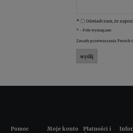
*
Oświadczam, że zapoz
*
- Pole wymagane
Zasady przetwarzania Twoich d
wyślij
Pomoc
Moje konto
Płatności i
Info