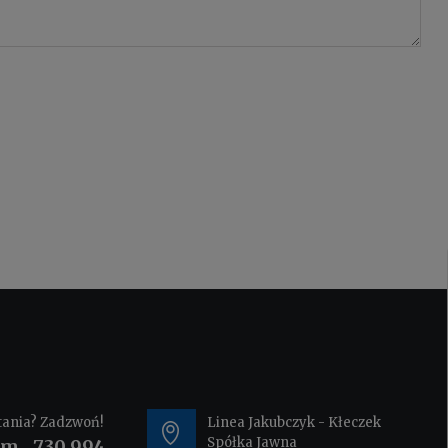
tania? Zadzwoń!
Linea Jakubczyk - Kłeczek
Spółka Jawna
om.
730 994