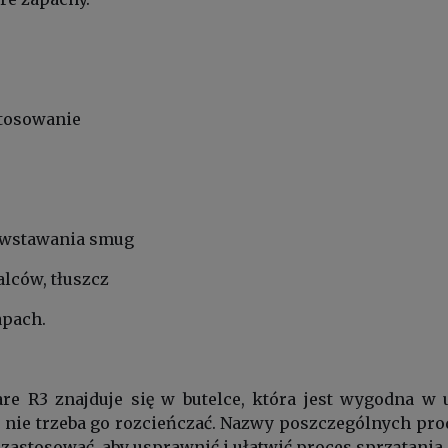
stosowanie
owstawania smug
alców, tłuszcz
apach.
re R3 znajduje się w butelce, która jest wygodna 
, nie trzeba go rozcieńczać. Nazwy poszczególnych pro
e zastosować, aby usprawnić i ułatwić proces sprzątania.