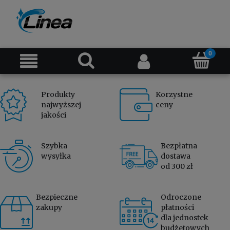
Produkty
Korzystne
najwyższej
ceny
jakości
Szybka
Bezpłatna
wysyłka
dostawa
od 300 zł
Bezpieczne
Odroczone
zakupy
płatności
dla jednostek
budżetowych