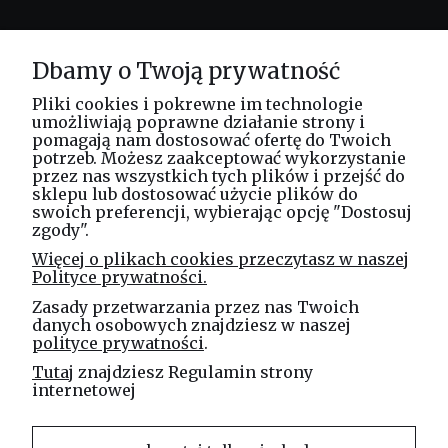
Informacje
Dbamy o Twoją prywatność
O nas
Pliki cookies i pokrewne im technologie
umożliwiają poprawne działanie strony i
pomagają nam dostosować ofertę do Twoich
potrzeb. Możesz zaakceptować wykorzystanie
Masz pytania? Zadzwoń!
przez nas wszystkich tych plików i przejść do
tel. kom.
730 994 188
sklepu lub dostosować użycie plików do
swoich preferencji, wybierając opcję "Dostosuj
zgody".
Linea Jakubczyk - Kłeczek
Więcej o plikach cookies przeczytasz w naszej
Spółka Jawna
Polityce prywatności.
ul. Technologiczna 44
Zasady przetwarzania przez nas Twoich
35-213 Rzeszów
danych osobowych znajdziesz w naszej
polityce prywatności
.
e-mail
Tutaj
znajdziesz Regulamin strony
sklep@elinea.com.pl
internetowej