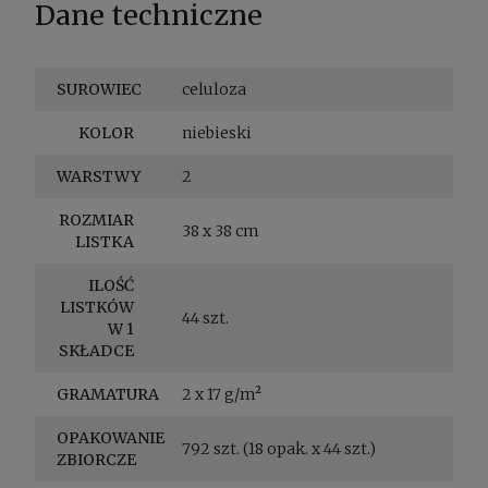
Dane techniczne
SUROWIEC
celuloza
KOLOR
niebieski
WARSTWY
2
ROZMIAR
38 x 38 cm
LISTKA
ILOŚĆ
LISTKÓW
44 szt.
W 1
SKŁADCE
GRAMATURA
2 x 17 g/m²
OPAKOWANIE
792 szt. (18 opak. x 44 szt.)
ZBIORCZE