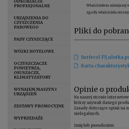
ODKURZACZE
PROFESJONALNE
Właścicielem niniejszej 
zgody właściciela strony
URZĄDZENIA DO
CZYSZCZENIA
PAROWEGO
Pliki do pobran
PADY CZYSZCZĄCE
WÓZKI HOTELOWE
Surfecol FS_ulotka.p
OCZYSZCZACZE
Karta charakterysty
POWIETRZA,
OSUSZACZE,
KLIMATYZATORY
Opinie o produk
WYNAJEM MASZYN I
URZĄDZEŃ
Na naszej stronie internet
którzy używali danego produk
ZESTAWY PROMOCYJNE
Zasady dotyczące opinii na n
nielegalnych.
WYPRZEDAŻE
Imię lub pseudonim: