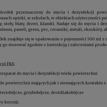
środek przeznaczony do mycia i dezynfekcji pow
ach opieki, w szkołach, w obiektach użyteczności pub
y, stoły, blaty, drzwi, klamki. Nadaje się do mycia i d
oleum, paneli, gresu, pvc, ceramiki, metali, ekoskóry, ak
ek znajduje się w opakowaniu o pojemności 500 ml z 
y go stosować zgodnie z instrukcją i zaleceniami produ
col F&S:
preparat do mycia i dezynfekcji wielu powierzchni
 do powierzchni mających jak i niemających kontaktu z
kteriobójcze, grzybobójcze, drożdżakobójcze
ry korozji.