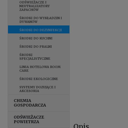
ODŚWIEŻACZE I
NEUTRALIZATORY
ZAPACHÓW
ŚRODKI DO WYKŁADZIN I
DYWANÓW
ŚRODKI DO DEZYNFEKCJI
ŚRODKI DO KUCHNI
ŚRODKI DO PRALNI
ŚRODKI
SPECJALISTYCZNE
LINIA HOTELOWA ROOM
CARE
ŚRODKI EKOLOGICZNE
SYSTEMY DOZUJĄCE I
AKCESORIA
CHEMIA
GOSPODARCZA
ODŚWIEŻACZE
POWIETRZA
Opis