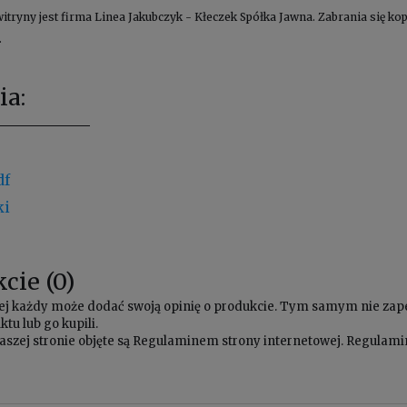
witryny jest firma Linea Jakubczyk - Kłeczek Spółka Jawna. Zabrania się 
.
ia:
df
ki
cie (0)
owej każdy może dodać swoją opinię o produkcie. Tym samym nie za
tu lub go kupili.
aszej stronie objęte są
Regulaminem
strony internetowej. Regulamin