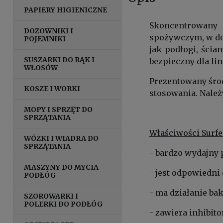
PAPIERY HIGIENICZNE
Skoncentrowany 
DOZOWNIKI I
spożywczym, w dom
POJEMNIKI
jak podłogi, ścian
SUSZARKI DO RĄK I
bezpieczny dla lin
WŁOSÓW
Prezentowany środ
KOSZE I WORKI
stosowania. Należ
MOPY I SPRZĘT DO
SPRZĄTANIA
Właściwości Surfe
WÓZKI I WIADRA DO
SPRZĄTANIA
- bardzo wydajny 
MASZYNY DO MYCIA
- jest odpowiedni
PODŁÓG
- ma działanie ba
SZOROWARKI I
POLERKI DO PODŁÓG
- zawiera inhibito