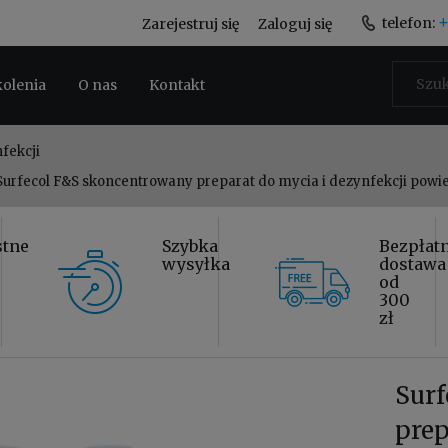
+
telefon:
Zarejestruj się
Zaloguj się
kolenia
O nas
Kontakt
fekcji
Surfecol F&S skoncentrowany preparat do mycia i dezynfekcji powi
stne
Szybka
Bezpłat
wysyłka
dostawa
od
300
zł
Sur
prep