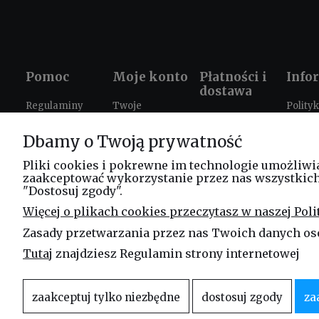
Pomoc
Moje konto
Płatności i
Info
dostawa
Regulaminy
Twoje
Polity
Formy płatności
zamówienia
prywat
Ustawienia
Dbamy o Twoją prywatność
Czas i koszty
plików cookies
Ustawienia
Prezen
dostawy
konta
szkole
Zwroty i
Pliki cookies i pokrewne im technologie umożliwi
zaakceptować wykorzystanie przez nas wszystkich t
reklamacje
Progr
"Dostosuj zgody".
lojaln
FAQ
Więcej o plikach cookies przeczytasz w naszej Poli
Leasi
Zasady przetwarzania przez nas Twoich danych os
Blog
Tutaj
znajdziesz Regulamin strony internetowej
zaakceptuj tylko niezbędne
dostosuj zgody
za