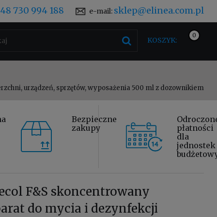
48 730 994 188
sklep@elinea.com.pl
e-mail:
KOSZYK:
erzchni, urządzeń, sprzętów, wyposażenia 500 ml z dozownikiem
na
Bezpieczne
Odroczon
zakupy
płatności
dla
jednostek
budżetow
fecol F&S skoncentrowany
arat do mycia i dezynfekcji