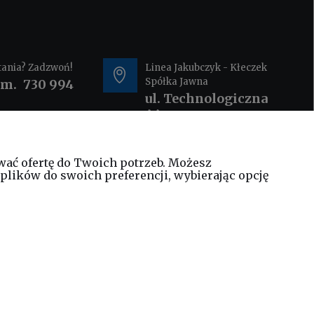
tania? Zadzwoń!
Linea Jakubczyk - Kłeczek
Spółka Jawna
om.
730 994
ul. Technologiczna
44
35-213 Rzeszów
wać ofertę do Twoich potrzeb. Możesz
@elinea.com.pl
plików do swoich preferencji, wybierając opcję
WEŹ LEASING TERAZ