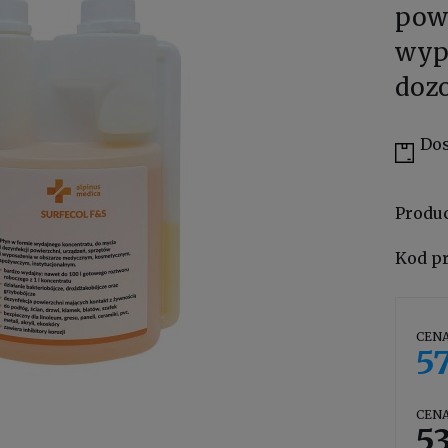
powi
wyp
doz
Dos
Produ
Kod p
CENA
57
CENA
53