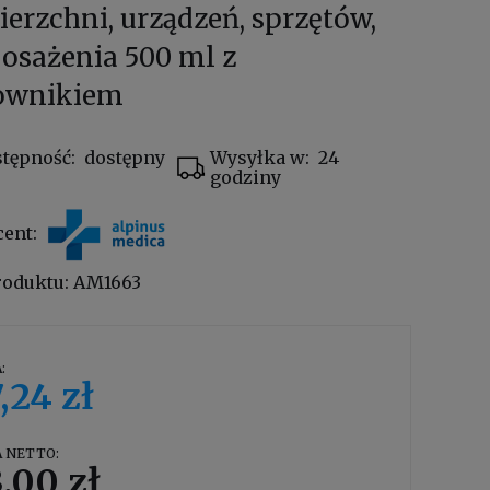
erzchni, urządzeń, sprzętów,
osażenia 500 ml z
ownikiem
tępność:
dostępny
Wysyłka w:
24
godziny
cent:
roduktu:
AM1663
:
,24 zł
 NETTO:
,00 zł