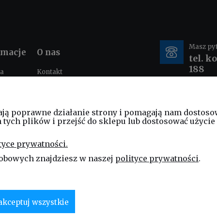
Masz py
rmacje
O nas
tel. k
188
ka
Kontakt
ności
O nas
tacje i
e-mail
nia
ają poprawne działanie strony i pomagają nam dostoso
sklep
ych plików i przejść do sklepu lub dostosować użycie 
am
ościowy
tyce prywatności.
ng
obowych znajdziesz w naszej
polityce prywatności
.
akceptuj wszystkie